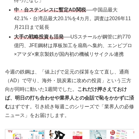
待ったなし」
中・台ステンレスに暫定AD関税
──中国品最大
42.1%・台湾品最大20.1%を4カ月。調査は2026年11
月21日まで延長
大手の戦略投資も活発
──USスチールが鋼管に約770
億円、JFE鋼材は厚板加工を扇島へ集約、エンビプロ
×アマダ×東京製鉄が国内初の機械リサイクル連携
今週の鉄鋼は、「値上げで足元の採算を立て直し、通商
（AD）で守り、海外・脱炭素に攻めの投資」という三方
向が同時に動いた1週間でした。
これだけ押さえておけ
ば、明日の打ち合わせや業界人との会話で恥をかかずに済
む
はずです。引き続き毎週このシリーズで「業界人の必修
ニュース」をお届けします。