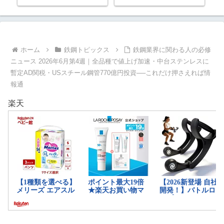
6年
度総括
をど
最
ホーム
鉄鋼トピックス
鉄鋼業界に関わる人の必修
ニュース 2026年6月第4週｜全品種で値上げ加速・中台ステンレスに
暫定AD関税・USスチール鋼管770億円投資──これだけ押さえれば情
報通
楽天