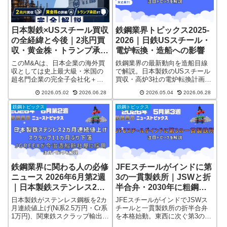
修ニュースを出典明示で解説。
日本製鉄×USスチール買収
鉄鋼業界トピックス2025-
の全経緯と今後｜2兆円買
2026｜日鉄USスチール・
収・黄金株・トランプ承認
電炉転換・造船への影響
まで完全解説（2026年最
このM&Aは、日本企業の海外買
鉄鋼業界の最新動向を造船目線
新）
収としては史上最大級・米国の
で解説。日本製鉄のUSスチール
超名門企業の完全子会社化＋大
買収・高炉3社の電炉転換計画・
統領が直接認めるという異例の
造船用鋼板価格の動向まで2026
2026.05.02
2026.06.28
2026.05.04
2026.06.28
決着で、業界・国際政治の両面
年5月時点の最新情報をまとめま
で歴史的な意味を持ちます。
した。
鉄鋼トピックス
鉄鋼トピックス
「日本製鉄がアメリカの会社を2
兆円で買った」──ニュースで何
度も流れたあのディールを解説
します。
鉄鋼業界に関わる人の必修
JFEスチールがインドに第
ニュース 2026年6月第2週
3の一貫製鉄所｜JSWと折
｜日本製鉄ステンレス2カ
半合弁・2030年に粗鋼
月連続値上げ・スクラップ
1000万トンへ
日本製鉄がステンレス鋼板を2カ
JFEスチールがインドでJSWス
11カ月ぶり下落・JGreeX
月連続値上げ(Ni系2.5万円・Cr系
チールと一貫製鉄所の折半合弁
1万円)、関東鉄スクラップ輸出入
を本格始動。東西に次ぐ第3の製
が今治造船新社屋に採用
札は11カ月ぶり下落も5万4506円
鉄所として2030年までに粗鋼能