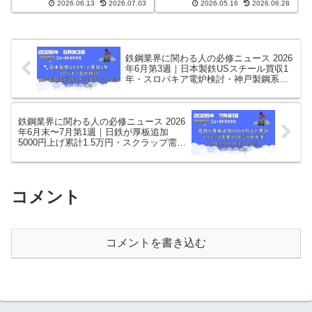
──これだけ押さえれば情
2026.06.13
2026.07.03
2026.05.16
2026.06.28
の高値圏、JFEのグリーン鋼材
力を約2.2倍の年1000万トンへ。
報通
JGreeXが今治造船新社屋に採
出資約2700億円、国内頭打ちの
用。宝山鋼鉄の販価据え置きや
背景、日本製鉄の海外戦略との
JSWの高炉改修完了まで、鉄鋼
対比まで出典明示で解説。
業界人の必修ニュースを出典明
鉄鋼業界に関わる人の必修ニュース 2026
示で凝縮。
年6月第3週｜日本製鉄USスチール買収1
年・スロバキア電炉検討・神戸製鋼系が
USスチール新プラント受注・中台ステン
レスAD仮決定──これだけ押さえれば情
報通
鉄鋼業界に関わる人の必修ニュース 2026
年6月末〜7月第1週｜日鉄が厚板追加
5000円上げ累計1.5万円・スクラップ需要
40年ぶり低水準・日鉄の個人株主
33.6%──これだけ押さえれば情報通
コメント
コメントを書き込む