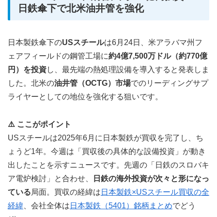
日鉄傘下で北米油井管を強化
日本製鉄傘下の
USスチール
は6月24日、米アラバマ州フ
ェアフィールドの鋼管工場に
約4億7,500万ドル（約770億
円）を投資
し、最先端の熱処理設備を導入すると発表しま
した。北米の
油井管（OCTG）市場
でのリーディングサプ
ライヤーとしての地位を強化する狙いです。
⚠️ ここがポイント
USスチールは2025年6月に日本製鉄が買収を完了し、ち
ょうど1年。今週は「買収後の具体的な設備投資」が動き
出したことを示すニュースです。先週の「日鉄のスロバキ
ア電炉検討」と合わせ、
日鉄の海外投資が次々と形になっ
ている
局面。買収の経緯は
日本製鉄×USスチール買収の全
経緯
、会社全体は
日本製鉄（5401）銘柄まとめ
でどう