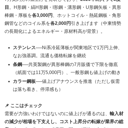
目
。H形鋼・縞H形鋼・I形鋼・溝形鋼・U形鋼矢板・異形
棒鋼・厚板を
各3,000円
、ホットコイル・熱延鋼板・角形
鋼管などのコイル系を
各2,000円
引き上げます（中東情勢
の長期化によるエネルギー・原材料高が背景）。
ステンレス
──Ni系冷延薄板が関東地区で1万円上伸、
なお強基調。流通も価格転嫁を継続
条鋼
──共英製鋼が異形棒鋼の7月販価で下限を徹底
（紙面では11万5,000円）、一般形鋼も値上げの動き
カラー鋼板
──値上げアナウンスを推進（ただし仮需
は落ち着き、停滞感も）
📌 ここはチェック
需要が力強いわけではないのに値上げが通るのは、
輸入材
の減少が相場を下支えし、コスト上昇分の転嫁が業界の総