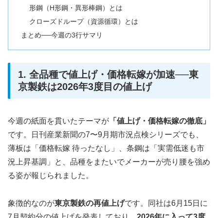
形鋼（H形鋼・異形棒鋼）とは
クローズドループ（資源循環）とは
まとめ──今週の3行サマリ
1. 全品種で値上げ・価格転嫁が加速──東
京製鉄は2026年3度目の値上げ
今週の紙面を貫いたテーマが
「値上げ・価格転嫁の徹底」
です。日刊産業新聞の7〜9月期市況点検シリーズでも、
薄板は「価格転嫁 待ったなし」、条鋼は「実需低迷も市
況上昇基調」と、品種をまたいでメーカーが売り腰を強め
る姿が報じられました。
象徴的なのが
東京製鉄の再値上げ
です。同社は6月15日に
7月契約分の値上げを発表しており、
2026年に入って3度