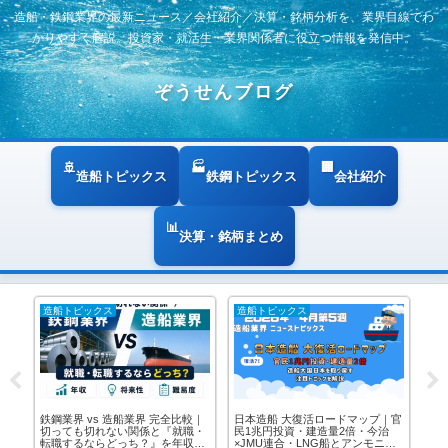
造船・鉄鋼業界の最新ニュース／会社紹介／決算・銘柄分析を、業界目線でわ
かりやすく解説。投資家・就活生・業界関係者に役立つ情報を発信中。
ぞうせんブログ
造船トピックス
鉄鋼トピックス
会社紹介
決算・銘柄まとめ
造船トピックス
造船トピックス
造
｜官
造船・海運・重工業の平均年収ラ
日本造船業に起きた静かな革命
日
治
ンキング2025年版｜上場大手から
──1兆円投資・歴史的統合・脱炭
3,
ア
非上場の造船企業まで完全比較
素が描く2030年の航海図｜2025年
超＋