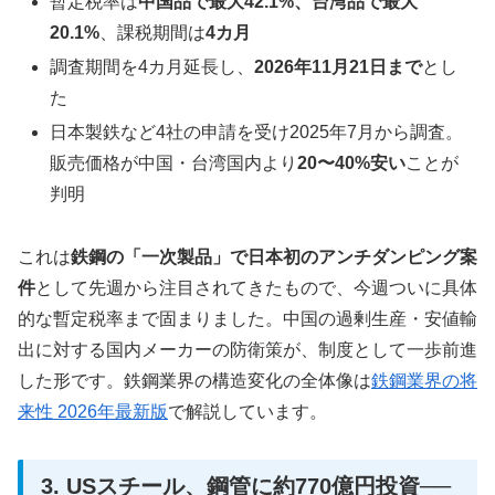
暫定税率は
中国品で最大42.1%、台湾品で最大
20.1%
、課税期間は
4カ月
調査期間を4カ月延長し、
2026年11月21日まで
とし
た
日本製鉄など4社の申請を受け2025年7月から調査。
販売価格が中国・台湾国内より
20〜40%安い
ことが
判明
これは
鉄鋼の「一次製品」で日本初のアンチダンピング案
件
として先週から注目されてきたもので、今週ついに具体
的な暫定税率まで固まりました。中国の過剰生産・安値輸
出に対する国内メーカーの防衛策が、制度として一歩前進
した形です。鉄鋼業界の構造変化の全体像は
鉄鋼業界の将
来性 2026年最新版
で解説しています。
3. USスチール、鋼管に約770億円投資──