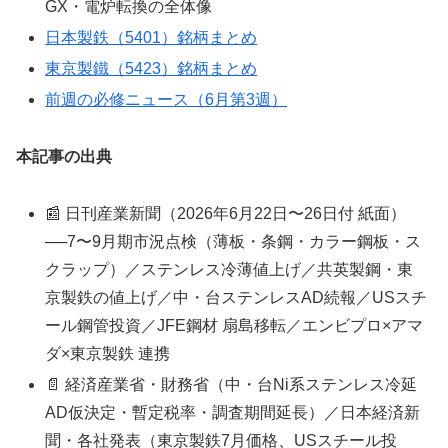
GX・電炉転換の全体像
日本製鉄（5401）銘柄まとめ
東京製鐵（5423）銘柄まとめ
前週の必修ニュース（6月第3週）
本記事の出典
📰 日刊産業新聞（2026年6月22日〜26日付 紙面）
──7〜9月期市況点検（薄板・条鋼・カラー鋼板・ス
クラップ）／ステンレス冷薄値上げ／共英製鋼・東
京製鉄の値上げ／中・台ステンレスAD続報／USスチ
ール鋼管投資／JFE鋼材 扇島移転／エンビプロ×アマ
ダ×東京製鉄 連携
📄 経済産業省・財務省（中・台Ni系ステンレス冷延
AD仮決定・暫定税率・調査期間延長）／日本経済新
聞・各社発表（東京製鉄7月価格、USスチール投