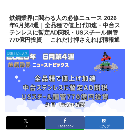
鉄鋼業界に関わる人の必修ニュース 2026
年6月第4週｜全品種で値上げ加速・中台ス
テンレスに暫定AD関税・USスチール鋼管
770億円投資──これだけ押さえれば情報通
鉄鋼トピックス
X
Facebook
はてブ