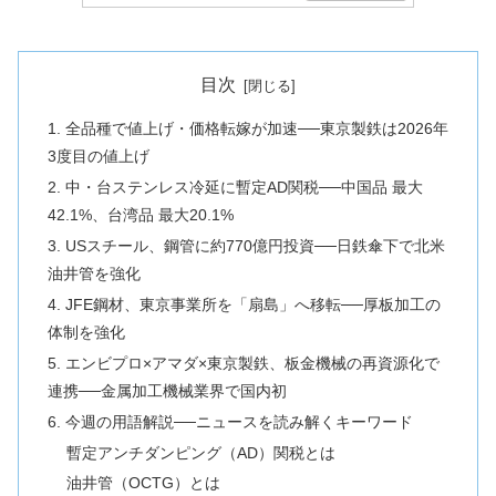
目次
1. 全品種で値上げ・価格転嫁が加速──東京製鉄は2026年
3度目の値上げ
2. 中・台ステンレス冷延に暫定AD関税──中国品 最大
42.1%、台湾品 最大20.1%
3. USスチール、鋼管に約770億円投資──日鉄傘下で北米
油井管を強化
4. JFE鋼材、東京事業所を「扇島」へ移転──厚板加工の
体制を強化
5. エンビプロ×アマダ×東京製鉄、板金機械の再資源化で
連携──金属加工機械業界で国内初
6. 今週の用語解説──ニュースを読み解くキーワード
暫定アンチダンピング（AD）関税とは
油井管（OCTG）とは