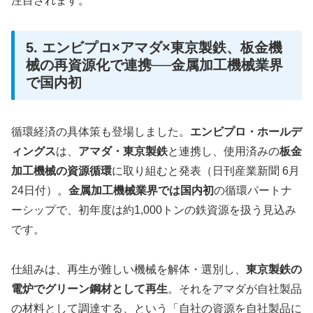
注目されます。
5. エンビプロ×アマダ×東京製鉄、板金機
械の再資源化で連携──金属加工機械業界
で国内初
循環経済の具体策も登場しました。
エンビプロ・ホールデ
ィングス
は、
アマダ・東京製鉄
と連携し、使用済みの
板金
加工機械の資源循環
に取り組むと発表（日刊産業新聞 6月
24日付）。
金属加工機械業界では国内初
の循環パートナ
ーシップで、初年度は約1,000トンの鉄資源を扱う見込み
です。
仕組みは、再生が難しい機械を解体・選別し、
東京製鉄の
電炉でグリーン鋼材として再生
。それをアマダが自社製品
の材料として調達する、という「自社の資源を自社製品に