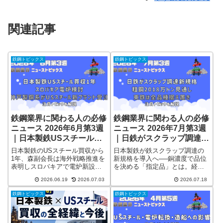
関連記事
鉄鋼トピックス
鉄鋼トピックス
鉄鋼業界に関わる人の必修
鉄鋼業界に関わる人の必修
ニュース 2026年6月第3週
ニュース 2026年7月第3週
｜日本製鉄USスチール買
｜日鉄がスクラップ調達新
収1年・スロバキア電炉検
規格「銅濃度で分類」・粗
日本製鉄のUSスチール買収から
日本製鉄が鉄スクラップ調達の
討・神戸製鋼系がUSスチ
鋼2018万トン見通し・東
1年、森副会長は海外戦略推進を
新規格を導入へ──銅濃度で品位
表明しスロバキアで電炉新設を
を決める「指定品」とは。経産
ール新プラント受注・中台
鉄は全品種据え置き──こ
検討。神戸製鋼系ミドレックス
省の粗鋼需要2018万トン見通
ステンレスAD仮決定──こ
れだけ押さえれば情報通
2026.06.19
2026.07.03
2026.07.18
はUSスチール向けに年250万ト
し、東京製鉄の全品種据え置
れだけ押さえれば情報通
ンの直接還元鉄プラントを受
き、三菱製鋼の海外電炉戦略ま
鉄鋼トピックス
鉄鋼トピックス
注。H形鋼・ステンレス線材の値
で、2026年7月第3週の鉄鋼ニュ
上げ継続、中・台ステンレス冷
ースを一次情報で凝縮解説。
延鋼板のAD調査が鉄鋼一次製品
で初の仮決定。鉄鋼業界人の必