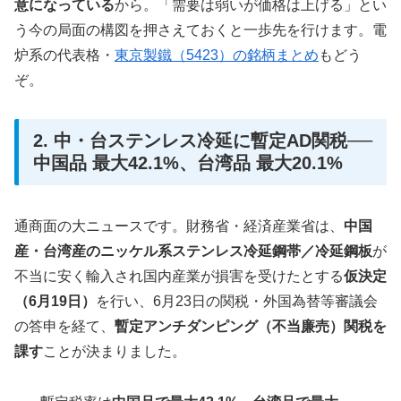
意になっている
から。「需要は弱いが価格は上げる」とい
う今の局面の構図を押さえておくと一歩先を行けます。電
炉系の代表格・
東京製鐵（5423）の銘柄まとめ
もどう
ぞ。
2. 中・台ステンレス冷延に暫定AD関税──
中国品 最大42.1%、台湾品 最大20.1%
通商面の大ニュースです。財務省・経済産業省は、
中国
産・台湾産のニッケル系ステンレス冷延鋼帯／冷延鋼板
が
不当に安く輸入され国内産業が損害を受けたとする
仮決定
（6月19日）
を行い、6月23日の関税・外国為替等審議会
の答申を経て、
暫定アンチダンピング（不当廉売）関税を
課す
ことが決まりました。