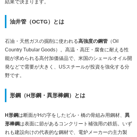
結果で決まります。
油井管（OCTG）とは
石油・天然ガスの掘削に使われる
高強度の鋼管
（Oil
Country Tubular Goods）。高温・高圧・腐食に耐える性
能が求められる高付加価値品で、米国のシェールオイル開
発などで需要が大きく、USスチールが投資を強化する分
野です。
形鋼（H形鋼・異形棒鋼）とは
H形鋼
は断面がHの字をしたビル・橋の骨組み用鋼材、
異
形棒鋼
は表面に節があるコンクリート補強用の鉄筋。いず
れも建設向けの代表的な鋼材で、電炉メーカーの主力製