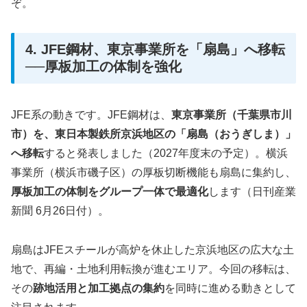
ぞ。
4. JFE鋼材、東京事業所を「扇島」へ移転
──厚板加工の体制を強化
JFE系の動きです。JFE鋼材は、
東京事業所（千葉県市川
市）を、東日本製鉄所京浜地区の「扇島（おうぎしま）」
へ移転
すると発表しました（2027年度末の予定）。横浜
事業所（横浜市磯子区）の厚板切断機能も扇島に集約し、
厚板加工の体制をグループ一体で最適化
します（日刊産業
新聞 6月26日付）。
扇島はJFEスチールが高炉を休止した京浜地区の広大な土
地で、再編・土地利用転換が進むエリア。今回の移転は、
その
跡地活用と加工拠点の集約
を同時に進める動きとして