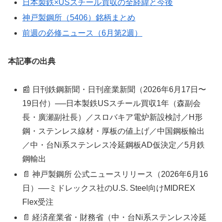
日本製鉄×USスチール買収の全経緯と今後
神戸製鋼所（5406）銘柄まとめ
前週の必修ニュース（6月第2週）
本記事の出典
📰 日刊鉄鋼新聞・日刊産業新聞（2026年6月17日〜
19日付）──日本製鉄USスチール買収1年（森副会
長・廣瀬副社長）／スロバキア電炉新設検討／H形
鋼・ステンレス線材・厚板の値上げ／中国鋼板輸出
／中・台Ni系ステンレス冷延鋼板AD仮決定／5月鉄
鋼輸出
📄 神戸製鋼所 公式ニュースリリース（2026年6月16
日）──ミドレックス社のU.S. Steel向けMIDREX
Flex受注
📄 経済産業省・財務省（中・台Ni系ステンレス冷延