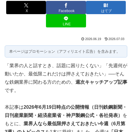
X
Facebook
はてブ
LINE
2026.06.19
2026.07.03
本ページはプロモーション（アフィリエイト広告）を含みます。
「業界の人と話すとき、話題に困りたくない」「先週何が
動いたか、最低限これだけは押さえておきたい」──そん
な鉄鋼業界に関わる方のための、
週次キャッチアップ記事
です。
本記事は
2026年6月19日時点の公開情報（日刊鉄鋼新聞・
日刊産業新聞・経済産業省・神戸製鋼公式・各社発表）
を
もとに、
業界人なら最低限押さえておきたい今週（6月第
3週）のトピックス
を1本に凝縮しました。今週は
「日本