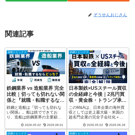
ぞうせんおじさん
関連記事
造船トピックス
鉄鋼トピックス
鉄鋼業界 vs 造船業界 完全
日本製鉄×USスチール買収
比較｜切っても切れない関
の全経緯と今後｜2兆円買
係と『就職・転職するなら
収・黄金株・トランプ承認
どっち？』を年収・将来
まで完全解説（2026年最
鉄鋼と造船は『切っても切れな
このM&Aは、日本企業の海外買
性・難易度で徹底解説｜
新）
い関係』。船は鉄でできてお
収としては史上最大級・米国の
り、造船は鉄鋼業界の主要顧客
超名門企業の完全子会社化＋大
2026年最新版
の一つです。逆に鉄鋼業界の高
統領が直接認めるという異例の
2026.05.02
2026.08.01
2026.05.02
2026.06.28
炉・電炉が止まれば、造船業界
決着で、業界・国際政治の両面
も新造船を作れません。両業界
で歴史的な意味を持ちます。
鉄鋼トピックス
鉄鋼トピックス