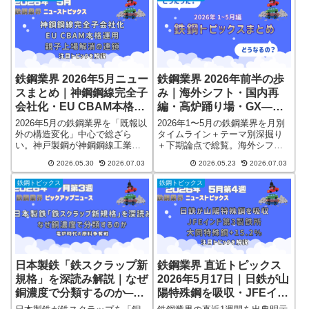
の関係構造を解説したうえで、
「日本製鉄がアメリカの会社を2
「就職・転職するならどちらが
兆円で買った」──ニュースで何
オススメか？」を年収・安定
度も流れたあのディールを解説
性・将来性・入りやすさの4軸で
します。
完全比較
鉄鋼業界 2026年5月ニュー
鉄鋼業界 2026年前半の歩
スまとめ｜神鋼鋼線完全子
み｜海外シフト・国内再
会社化・EU CBAM本格運
編・高炉踊り場・GX——4
用・親子上場解消の連鎖
大潮流を月別と論点で総覧
2026年5月の鉄鋼業界を「既報以
2026年1〜5月の鉄鋼業界を月別
外の構造変化」中心で総ざら
タイムライン＋テーマ別深掘り
い。神戸製鋼が神鋼鋼線工業を
＋下期論点で総覧。海外シフト
完全子会社化(5/11発表・9/1効
(日鉄USS／JFEインド)、国内再
2026.05.30
2026.07.03
2026.05.23
2026.07.03
力)、EU CBAM本格運用初年
編(山陽特殊製鋼吸収)、高炉3社
度、山陽特殊製鋼に続く親子上
の踊り場、特殊鋼・電炉の好調
鉄鋼トピックス
鉄鋼トピックス
場解消の連鎖、CBAM対象拡大
と明暗、GX・電炉転換まで構造
107品目提案まで一次情報で整
的に整理。
理。
日本製鉄「鉄スクラップ新
鉄鋼業界 直近トピックス
規格」を深読み解説｜なぜ
2026年5月17日｜日鉄が山
銅濃度で分類するのか──
陽特殊鋼を吸収・JFEイン
電炉時代の原料争奪戦・
ド第3製鉄所・大同特殊鋼