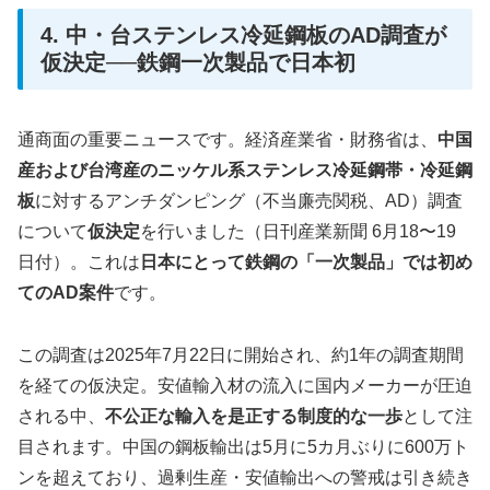
4. 中・台ステンレス冷延鋼板のAD調査が
仮決定──鉄鋼一次製品で日本初
通商面の重要ニュースです。経済産業省・財務省は、
中国
産および台湾産のニッケル系ステンレス冷延鋼帯・冷延鋼
板
に対するアンチダンピング（不当廉売関税、AD）調査
について
仮決定
を行いました（日刊産業新聞 6月18〜19
日付）。これは
日本にとって鉄鋼の「一次製品」では初め
てのAD案件
です。
この調査は2025年7月22日に開始され、約1年の調査期間
を経ての仮決定。安値輸入材の流入に国内メーカーが圧迫
される中、
不公正な輸入を是正する制度的な一歩
として注
目されます。中国の鋼板輸出は5月に5カ月ぶりに600万ト
ンを超えており、過剰生産・安値輸出への警戒は引き続き