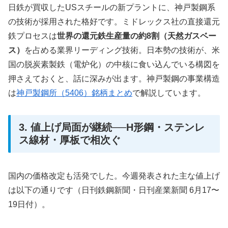
日鉄が買収したUSスチールの新プラントに、神戸製鋼系
の技術が採用された格好です。ミドレックス社の直接還元
鉄プロセスは
世界の還元鉄生産量の約8割（天然ガスベー
ス）
を占める業界リーディング技術。日本勢の技術が、米
国の脱炭素製鉄（電炉化）の中核に食い込んでいる構図を
押さえておくと、話に深みが出ます。神戸製鋼の事業構造
は
神戸製鋼所（5406）銘柄まとめ
で解説しています。
3. 値上げ局面が継続──H形鋼・ステンレ
ス線材・厚板で相次ぐ
国内の価格改定も活発でした。今週発表された主な値上げ
は以下の通りです（日刊鉄鋼新聞・日刊産業新聞 6月17〜
19日付）。