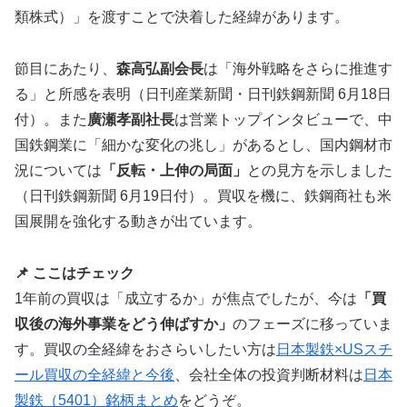
類株式）」を渡すことで決着した経緯があります。
節目にあたり、
森高弘副会長
は「海外戦略をさらに推進す
る」と所感を表明（日刊産業新聞・日刊鉄鋼新聞 6月18日
付）。また
廣瀬孝副社長
は営業トップインタビューで、中
国鉄鋼業に「細かな変化の兆し」があるとし、国内鋼材市
況については
「反転・上伸の局面」
との見方を示しました
（日刊鉄鋼新聞 6月19日付）。買収を機に、鉄鋼商社も米
国展開を強化する動きが出ています。
📌 ここはチェック
1年前の買収は「成立するか」が焦点でしたが、今は
「買
収後の海外事業をどう伸ばすか」
のフェーズに移っていま
す。買収の全経緯をおさらいしたい方は
日本製鉄×USスチ
ール買収の全経緯と今後
、会社全体の投資判断材料は
日本
製鉄（5401）銘柄まとめ
をどうぞ。