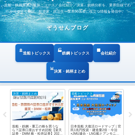
造船・鉄鋼業界の最新ニュース／会社紹介／決算・銘柄分析を、業界目線でわ
かりやすく解説。投資家・就活生・業界関係者に役立つ情報を発信中。
ぞうせんブログ
造船トピックス
鉄鋼トピックス
会社紹介
決算・銘柄まとめ
造船トピックス
鉄鋼トピックス
ロードマップ｜官
日本造船 補助金マップ完全解説｜
鉄鋼業界トピックス2025-202
造量2倍・今治
3,800億円基金＋GX移行債1,200億
日鉄USスチール・電炉転換・
G船とアンモニア
超＋GIファンドの3層支援が業界
への影響