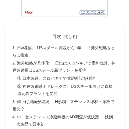
目次
1. 日本製鉄、USスチール買収から1年──「海外戦略をさ
らに推進」
2. 海外戦略が具体化──日鉄はスロバキアで電炉検討、神
戸製鋼系はUSスチール新プラントを受注
① 日本製鉄、スロバキアで電炉新設を検討
② 神戸製鋼系ミドレックス、USスチール向けに直接
還元鉄プラントを受注
3. 値上げ局面が継続──H形鋼・ステンレス線材・厚板で
相次ぐ
4. 中・台ステンレス冷延鋼板のAD調査が仮決定──鉄鋼
一次製品で日本初