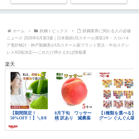
戻す｜2026年
をどう変えるか考察｜2026年4月
最新版
ホーム
鉄鋼トピックス
鉄鋼業界に関わる人の必修
ニュース 2026年6月第3週｜日本製鉄USスチール買収1年・スロバキ
ア電炉検討・神戸製鋼系がUSスチール新プラント受注・中台ステン
レスAD仮決定──これだけ押さえれば情報通
楽天