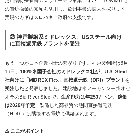
た山陽特殊製鋼のスウェーデン事業「オバコ（Ovako）」
の電炉操業の知見も活用し、欧州事業の拡大を探ります。
実現のカギはスロバキア政府の支援です。
② 神戸製鋼系ミドレックス、USスチール向け
に直接還元鉄プラントを受注
もう一つが日本企業同士の繋がりです。神戸製鋼所は6月
16日、
100%米国子会社のミドレックス社が、U.S. Steel
社向けに「MIDREX Flex」直接還元鉄（DRI）プラントを
受注した
と発表しました。建設地は米アーカンソー州オセ
オラのBig River Steelで、
生産能力は年250万トン、稼働
は2029年予定
。製造した高品質の熱間直接還元鉄
（HDRI）は隣接する電炉に供給されます。
⚠️ ここがポイント