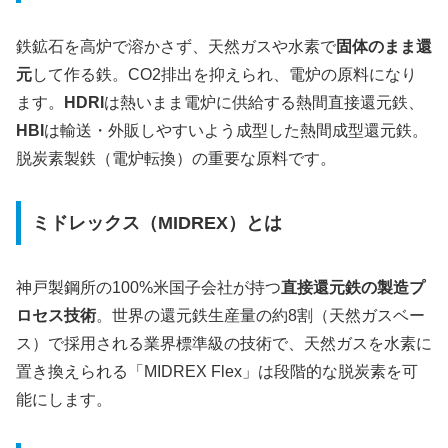
鉄鉱石を高炉で溶かさず、天然ガスや水素で
固体のまま還
元
して作る鉄。CO2排出を抑えられ、電炉の原料になり
ます。
HDRI
は熱いまま電炉に供給する熱間直接還元鉄、
HBI
は輸送・外販しやすいよう成型した熱間成型還元鉄。
脱炭素製鉄（電炉転換）の重要な原料です。
ミドレックス（MIDREX）とは
神戸製鋼所の100%米国子会社が持つ
直接還元鉄の製造プ
ロセス技術
。世界の還元鉄生産量の約8割（天然ガスベー
ス）で採用される業界標準級の技術で、天然ガスを水素に
置き換えられる「MIDREX Flex」は段階的な脱炭素を可
能にします。