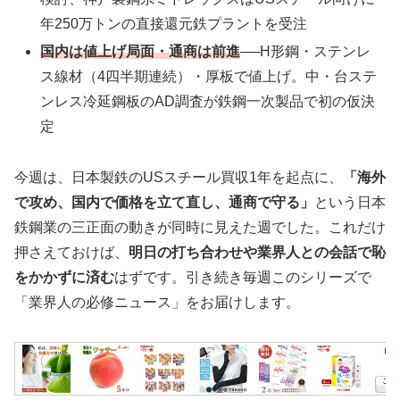
年250万トンの直接還元鉄プラントを受注
国内は値上げ局面・通商は前進
──H形鋼・ステンレ
ス線材（4四半期連続）・厚板で値上げ。中・台ステ
ンレス冷延鋼板のAD調査が鉄鋼一次製品で初の仮決
定
今週は、日本製鉄のUSスチール買収1年を起点に、
「海外
で攻め、国内で価格を立て直し、通商で守る」
という日本
鉄鋼業の三正面の動きが同時に見えた週でした。これだけ
押さえておけば、
明日の打ち合わせや業界人との会話で恥
をかかずに済む
はずです。引き続き毎週このシリーズで
「業界人の必修ニュース」をお届けします。