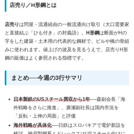
店売り／H形鋼とは
店売り
は問屋・流通経由の一般流通向け取引（大口需要家
と直接結ぶ「ひも付き」の対義語）。
H形鋼
は断面がHの
字をした建築・土木用の代表的な鋼材で、ビルや橋の骨組
みに使われます。値上げの波及を見るうえで、店売りH形
鋼の販価はよく参照される指標です。
まとめ──今週の3行サマリ
日本製鉄のUSスチール買収から1年
──森副会長「海
外戦略をさらに推進」、廣瀬副社長は国内市況を
「反転・上伸の局面」と評価
海外戦略が具体化
──日鉄はスロバキアで電炉新設を
検討、神戸製鋼系ミドレックスはUSスチール向けに