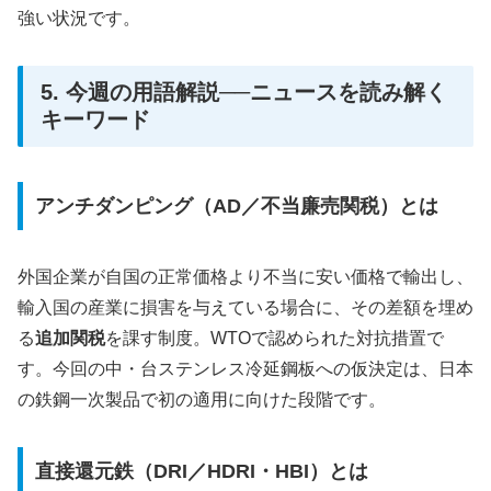
強い状況です。
5. 今週の用語解説──ニュースを読み解く
キーワード
アンチダンピング（AD／不当廉売関税）とは
外国企業が自国の正常価格より不当に安い価格で輸出し、
輸入国の産業に損害を与えている場合に、その差額を埋め
る
追加関税
を課す制度。WTOで認められた対抗措置で
す。今回の中・台ステンレス冷延鋼板への仮決定は、日本
の鉄鋼一次製品で初の適用に向けた段階です。
直接還元鉄（DRI／HDRI・HBI）とは