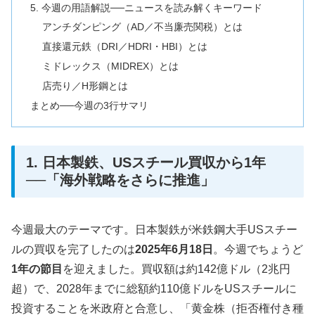
5. 今週の用語解説──ニュースを読み解くキーワード
アンチダンピング（AD／不当廉売関税）とは
直接還元鉄（DRI／HDRI・HBI）とは
ミドレックス（MIDREX）とは
店売り／H形鋼とは
まとめ──今週の3行サマリ
1. 日本製鉄、USスチール買収から1年
──「海外戦略をさらに推進」
今週最大のテーマです。日本製鉄が米鉄鋼大手USスチー
ルの買収を完了したのは
2025年6月18日
。今週でちょうど
1年の節目
を迎えました。買収額は約142億ドル（2兆円
超）で、2028年までに総額約110億ドルをUSスチールに
投資することを米政府と合意し、「黄金株（拒否権付き種