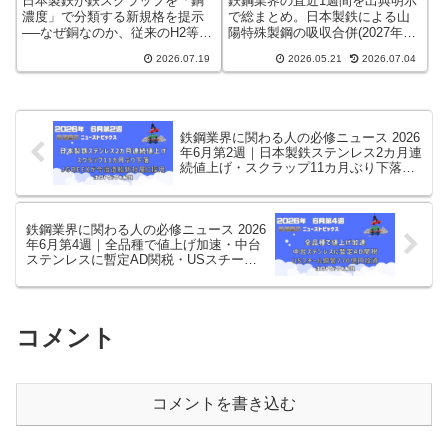
日本製鉄が鉄スクラップを「銅
鉄鋼業界の直近1週間を出典明示
2026年7月最新版
+15.2%
濃度」で分類する新規格を提示
で総まとめ。日本製鉄による山
──なぜ銅なのか、従来のH2等級
陽特殊製鋼の吸収合併(2027年4
と何が違うのか。8687億円の電
月)、JFEのインド第3製鉄所合弁
2026.07.19
2026.05.21
2026.07.04
炉転換投資と2029年からの逆
本格始動、大同特殊鋼の純利益
算、スクラップ業者・電炉他
+15.2%、高炉3社の通期決算、
社・輸出市場への影響まで公開
海外シフトと国内再編の構図を
情報ベースで深読み解説しま
整理。
す。
鉄鋼業界に関わる人の必修ニュース 2026
年6月第2週｜日本製鉄ステンレス2カ月連
続値上げ・スクラップ11カ月ぶり下落・
JGreeXが今治造船新社屋に採用──これ
だけ押さえれば情報通
鉄鋼業界に関わる人の必修ニュース 2026
年6月第4週｜全品種で値上げ加速・中台
ステンレスに暫定AD関税・USスチール
鋼管770億円投資──これだけ押さえれば
情報通
コメント
コメントを書き込む