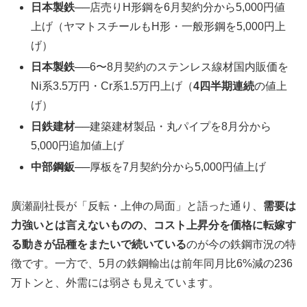
日本製鉄
──店売りH形鋼を6月契約分から5,000円値
上げ（ヤマトスチールもH形・一般形鋼を5,000円上
げ）
日本製鉄
──6〜8月契約のステンレス線材国内販価を
Ni系3.5万円・Cr系1.5万円上げ（
4四半期連続
の値上
げ）
日鉄建材
──建築建材製品・丸パイプを8月分から
5,000円追加値上げ
中部鋼鈑
──厚板を7月契約分から5,000円値上げ
廣瀬副社長が「反転・上伸の局面」と語った通り、
需要は
力強いとは言えないものの、コスト上昇分を価格に転嫁す
る動きが品種をまたいで続いている
のが今の鉄鋼市況の特
徴です。一方で、5月の鉄鋼輸出は前年同月比6%減の236
万トンと、外需には弱さも見えています。