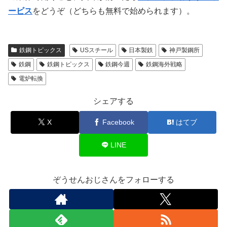
ービス
をどうぞ（どちらも無料で始められます）。
鉄鋼トピックス
USスチール
日本製鉄
神戸製鋼所
鉄鋼
鉄鋼トピックス
鉄鋼今週
鉄鋼海外戦略
電炉転換
シェアする
X
Facebook
はてブ
LINE
ぞうせんおじさんをフォローする