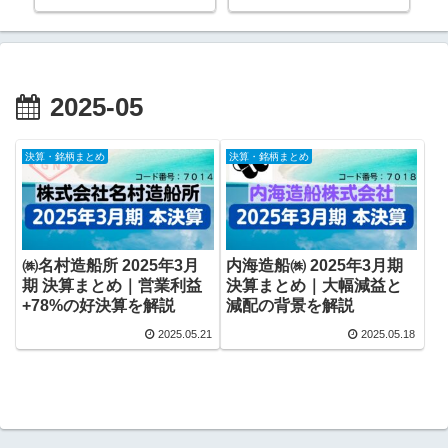
をどう変えるか考察｜2026年4月
度
6年
最新版
2025-05
決算・銘柄まとめ
決算・銘柄まとめ
㈱名村造船所 2025年3月
内海造船㈱ 2025年3月期
期 決算まとめ｜営業利益
決算まとめ｜大幅減益と
+78%の好決算を解説
減配の背景を解説
2025.05.21
2025.05.18