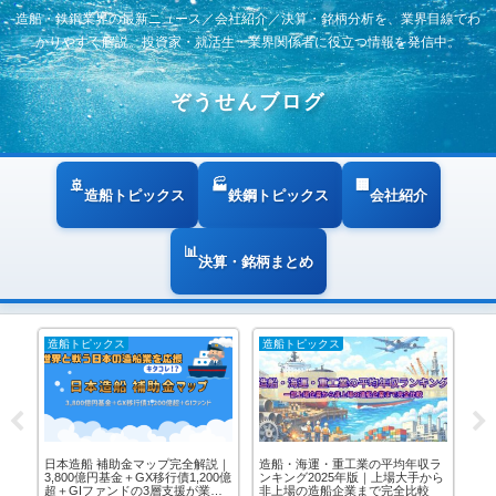
造船・鉄鋼業界の最新ニュース／会社紹介／決算・銘柄分析を、業界目線でわ
かりやすく解説。投資家・就活生・業界関係者に役立つ情報を発信中。
ぞうせんブログ
造船トピックス
鉄鋼トピックス
会社紹介
決算・銘柄まとめ
造船トピックス
造船トピックス
造
日本造船 補助金マップ完全解説｜
造船・海運・重工業の平均年収ラ
日
｜官
3,800億円基金＋GX移行債1,200億
ンキング2025年版｜上場大手から
─
治
超＋GIファンドの3層支援が業界
非上場の造船企業まで完全比較
素が
ア