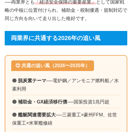
──両業界とも
「経済安全保障の重要産業」
として国家戦
略の中核に位置付けられ、補助金・税制優遇・規制対応で
同じ方向を向いて走り出した格好です。
両業界に共通する2026年の追い風
😊 共通の追い風（2026〜2035年）
🟠
脱炭素テーマ
──電炉鋼／アンモニア燃料船／水
素利用
🟠
補助金・GX経済移行債
──国策投資1兆円超
🟠
艦艇関連需要拡大
──三菱重工×豪州FFM、佐世
保重工×米軍艦修繕