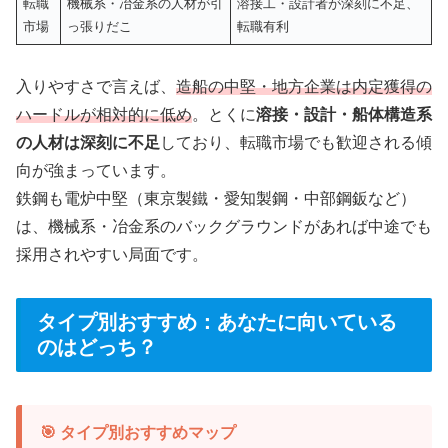
転職
機械系・冶金系の人材が引
溶接工・設計者が深刻に不足、
市場
っ張りだこ
転職有利
入りやすさで言えば、
造船の中堅・地方企業は内定獲得の
ハードルが相対的に低め
。とくに
溶接・設計・船体構造系
の人材は深刻に不足
しており、転職市場でも歓迎される傾
向が強まっています。
鉄鋼も電炉中堅（東京製鐵・愛知製鋼・中部鋼鈑など）
は、機械系・冶金系のバックグラウンドがあれば中途でも
採用されやすい局面です。
タイプ別おすすめ：あなたに向いている
のはどっち？
🎯 タイプ別おすすめマップ