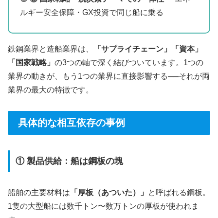
ルギー安全保障・GX投資で同じ船に乗る
鉄鋼業界と造船業界は、
「サプライチェーン」「資本」
「国家戦略」
の3つの軸で深く結びついています。1つの
業界の動きが、もう1つの業界に直接影響する──それが両
業界の最大の特徴です。
具体的な相互依存の事例
① 製品供給：船は鋼板の塊
船舶の主要材料は
「厚板（あついた）」
と呼ばれる鋼板。
1隻の大型船には数千トン〜数万トンの厚板が使われま