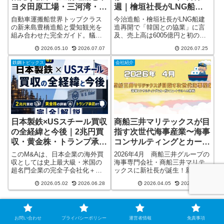
ヨタ田原工場・三河湾・名
週｜檜垣社長がLNG船再
古屋を巡る旅
開へ「韓国協業」言及・今
自動車運搬船世界トップクラス
今治造船・檜垣社長がLNG船建
治売上6005億円で大台超
の新来島豊橋造船と愛知観光を
造再開で「韓国との協業」に言
組み合わせた完全ガイド。艤装
及、売上高は6005億円と初の
え・上半期受注500万トン
岸壁の対岸はトヨタ田原工場と
6000億円台に。上半期の輸出船
──これだけ押さえれば情
2026.05.10
2026.07.07
2026.07.25
いう稀有な立地・渥美半島ドラ
受注500万総トン、荏原製作所の
報通
イブ・蒲郡温泉・名古屋ひつま
世界初・液化水素ポンプ型式承
鉄鋼トピックス
会社紹介
ぶしまで「クルマと船の聖地」
認まで、2026年7月第4週の造
を満喫する1〜2泊モデルコー
船・舶用ニュースを凝縮解説。
ス。
日本製鉄×USスチール買収
商船三井マリテックスが目
の全経緯と今後｜2兆円買
指す次世代海事産業〜海事
収・黄金株・トランプ承認
コンサルティングとカーボ
まで完全解説（2026年最
ンニュートラルへの挑戦〜
このM&Aは、日本企業の海外買
2026年4月 商船三井グループの
新）
収としては史上最大級・米国の
海事専門会社・商船三井マリテ
超名門企業の完全子会社化＋大
ックスに新社長が誕生！新田恭
統領が直接認めるという異例の
哉社長は「当社は人で稼ぐ会
2026.05.02
2026.06.28
2026.04.05
2026.07.07
決着で、業界・国際政治の両面
社」と語り、海事コンサルティ
で歴史的な意味を持ちます。
ング・海技者訓練・建造監理と
「日本製鉄がアメリカの会社を2
いう3本柱を軸に、未知なる領域
兆円で買った」──ニュースで何
への挑戦と価値創造を宣言しま
度も流れたあのディールを解説
した。
お問い合わせ
プライバシーポリシー
運営者情報
免責事項