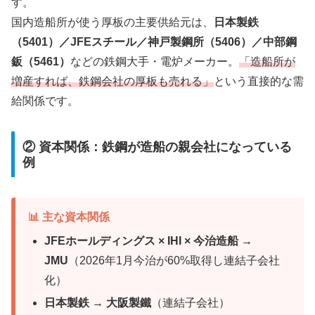
す。
国内造船所が使う厚板の主要供給元は、
日本製鉄
（5401）／JFEスチール／神戸製鋼所（5406）／中部鋼
鈑（5461）
などの鉄鋼大手・電炉メーカー。
「造船所が
増産すれば、鉄鋼会社の厚板も売れる」
という直接的な需
給関係です。
② 資本関係：鉄鋼が造船の親会社になっている
例
📊 主な資本関係
JFEホールディングス × IHI × 今治造船 →
JMU
（2026年1月今治が60%取得し連結子会社
化）
日本製鉄 → 大阪製鐵
（連結子会社）