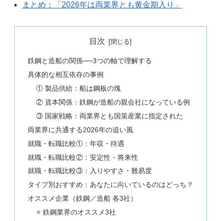
まとめ：「2026年は両業界とも黄金期入り」
目次
鉄鋼と造船の関係──3つの軸で理解する
具体的な相互依存の事例
① 製品供給：船は鋼板の塊
② 資本関係：鉄鋼が造船の親会社になっている例
③ 国家戦略：両業界とも国策産業に指定された
両業界に共通する2026年の追い風
就職・転職比較①：年収・待遇
就職・転職比較②：安定性・将来性
就職・転職比較③：入りやすさ・難易度
タイプ別おすすめ：あなたに向いているのはどっち？
オススメ企業（鉄鋼／造船 各3社）
⭐ 鉄鋼業界のオススメ3社