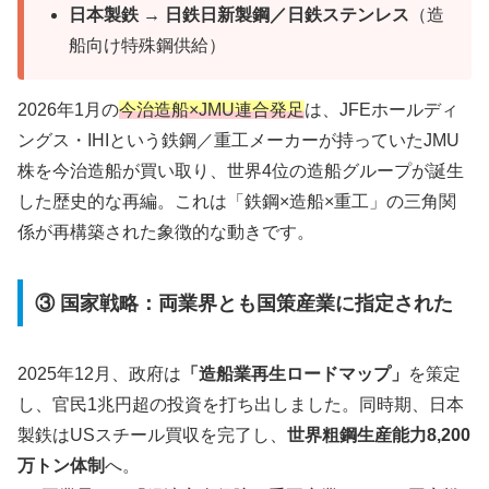
日本製鉄 → 日鉄日新製鋼／日鉄ステンレス
（造
船向け特殊鋼供給）
2026年1月の
今治造船×JMU連合発足
は、JFEホールディ
ングス・IHIという鉄鋼／重工メーカーが持っていたJMU
株を今治造船が買い取り、世界4位の造船グループが誕生
した歴史的な再編。これは「鉄鋼×造船×重工」の三角関
係が再構築された象徴的な動きです。
③ 国家戦略：両業界とも国策産業に指定された
2025年12月、政府は
「造船業再生ロードマップ」
を策定
し、官民1兆円超の投資を打ち出しました。同時期、日本
製鉄はUSスチール買収を完了し、
世界粗鋼生産能力8,200
万トン体制
へ。