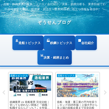
造船・鉄鋼業界の最新ニュース／会社紹介／決算・銘柄分析を、業界目線でわ
かりやすく解説。投資家・就活生・業界関係者に役立つ情報を発信中。
ぞうせんブログ
造船トピックス
鉄鋼トピックス
会社紹介
決算・銘柄まとめ
造船トピックス
造船トピックス
鉄
｜官
鉄鋼業界 vs 造船業界 完全比較｜
造船・海運・重工業の平均年収ラ
鉄鋼
治
切っても切れない関係と『就職・
ンキング2025年版｜上場大手から
日
ア
転職するならどっち？』を年収・
非上場の造船企業まで完全比較
へ