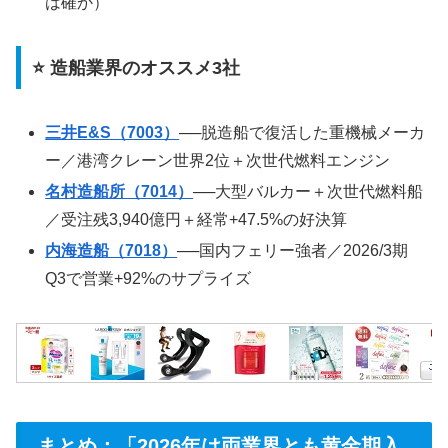
は確か）
⭐ 造船業界のオススメ3社
三井E&S（7003）
──脱造船で復活した重機械メーカ
ー／港湾クレーン世界2位＋次世代燃料エンジン
名村造船所（7014）
──大型バルカー＋次世代燃料船
／受注残3,940億円＋経常+47.5%の好決算
内海造船（7018）
──国内フェリー強者／2026/3期
Q3で営業+92%のサプライズ
まとめ：「2026年は両業界とも黄金期入