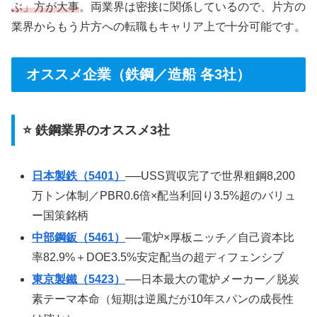
ぶ」方が大事
。両業界は密接に関係しているので、片方の
業界からもう片方への転職もキャリア上で十分可能です。
オススメ企業（鉄鋼／造船 各3社）
⭐ 鉄鋼業界のオススメ3社
日本製鉄（5401）
──USS買収完了で世界粗鋼8,200
万トン体制／PBR0.6倍×配当利回り3.5%超のバリュ
ー国策銘柄
中部鋼鈑（5461）
──電炉×厚板ニッチ／自己資本比
率82.9%＋DOE3.5%安定配当の超ディフェンシブ
東京製鐵（5423）
──日本最大の電炉メーカー／脱炭
素テーマ本命（短期は逆風だが10年スパンの成長性