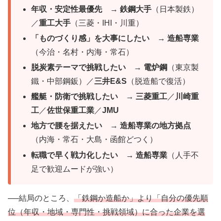
年収・安定性最優先
→
鉄鋼大手
（日本製鉄）
／
重工大手
（三菱・IHI・川重）
「ものづくり感」を大事にしたい
→
造船専業
（今治・名村・内海・常石）
脱炭素テーマで挑戦したい
→
電炉鋼
（東京製
鐵・中部鋼鈑）／
三井E&S
（脱造船で復活）
艦艇・防衛で挑戦したい
→
三菱重工
／
川崎重
工
／
佐世保重工業
／
JMU
地方で腰を据えたい
→
造船専業の地方拠点
（内海・常石・大島・函館どつく）
転職で早く戦力化したい
→
造船専業
（人手不
足で歓迎ムードが強い）
──結局のところ、
「鉄鋼か造船か」より「自分の優先順
位（年収・地域・専門性・挑戦領域）に合った企業を選