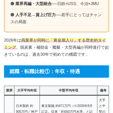
🟠
業界再編・大型統合
──日鉄×USS、今治×JMU
🟠
人手不足→賃上げ圧力
──若手にとってはチャン
スの局面
2026年は
両業界が同時に「黄金期入り」する歴史的タイ
ミング
。脱炭素・補助金・艦艇・大型再編が同時進行で起
きているのは、過去30年で初めての構図です。
就職・転職比較①：年収・待遇
業界
大手平均年収
中堅平均年収
備考
大手
日本製鉄 約
東京製鐵 約871万円（※2026年8月
と中
905万円／神戸
訂正。従来「約650万円水準」と記
堅の