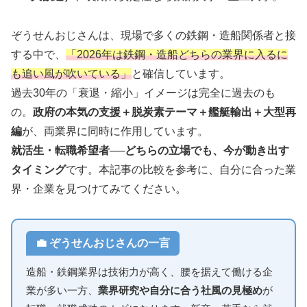
ぞうせんおじさんは、現場で多くの鉄鋼・造船関係者と接
する中で、
「2026年は鉄鋼・造船どちらの業界に入るに
も追い風が吹いている」
と確信しています。
過去30年の「衰退・縮小」イメージは完全に過去のも
の。
政府の本気の支援＋脱炭素テーマ＋艦艇輸出＋大型再
編
が、両業界に同時に作用しています。
就活生・転職希望者──どちらの立場でも、今が動き出す
タイミング
です。本記事の比較を参考に、自分に合った業
界・企業を見つけてみてください。
💼 ぞうせんおじさんの一言
造船・鉄鋼業界は技術力が高く、腰を据えて働ける企
業が多い一方、
業界研究や自分に合う社風の見極め
が