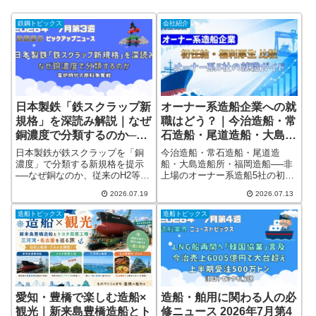
鉄鋼トピックス
会社紹介
日本製鉄「鉄スクラップ新
オーナー系造船企業への就
規格」を深読み解説｜なぜ
職はどう？｜今治造船・常
銅濃度で分類するのか──
石造船・尾道造船・大島造
電炉時代の原料争奪戦・
船所・福岡造船の初任給・
日本製鉄が鉄スクラップを「銅
今治造船・常石造船・尾道造
2026年7月最新版
福利厚生を比べてみた・
濃度」で分類する新規格を提示
船・大島造船所・福岡造船──非
──なぜ銅なのか、従来のH2等級
上場のオーナー系造船5社の初任
2026年最新版
と何が違うのか。8687億円の電
給・賞与・年間休日・寮を公式
2026.07.19
2026.07.13
炉転換投資と2029年からの逆
採用情報ベースで比較。大卒28
算、スクラップ業者・電炉他
万円の常石、寮5910円の大島な
造船トピックス
造船トピックス
社・輸出市場への影響まで公開
ど、就職先としての魅力と注意
情報ベースで深読み解説しま
点を業界目線で解説します。
す。
愛知・豊橋で楽しむ造船×
造船・舶用に関わる人の必
観光｜新来島豊橋造船とト
修ニュース 2026年7月第4