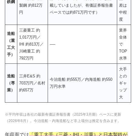
鉄鋼
製鋼 約812万
載していましたが、有価証券報告書
差は
円
ベースでは約871万円です）
中程
度
三菱重工 約
業界
造船
1,017万円／
全体
（重
IHI 約813万／
──
で
工大
川崎重工 約
TOP
手）
792万円
水準
大手
造船
三井E&S 約
との
今治造船 約555万／内海造船 約550
（専
703万円／名村
ギャ
万円水準
業）
約657万
ップ
大
※平均年収は各社の最新有価証券報告書（2025年3月期）ベースに更新
（2026年6月）。今治造船・内海造船など非上場分は推定を含みます。
年収面では
「重工大手（三菱・IHI・川重）と日本製鉄が