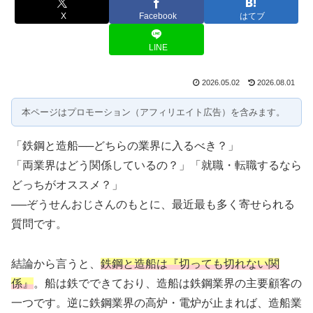
X
Facebook
はてブ
LINE
2026.05.02
2026.08.01
本ページはプロモーション（アフィリエイト広告）を含みます。
「鉄鋼と造船──どちらの業界に入るべき？」
「両業界はどう関係しているの？」「就職・転職するなら
どっちがオススメ？」
──ぞうせんおじさんのもとに、最近最も多く寄せられる
質問です。
結論から言うと、
鉄鋼と造船は『切っても切れない関
係』
。船は鉄でできており、造船は鉄鋼業界の主要顧客の
一つです。逆に鉄鋼業界の高炉・電炉が止まれば、造船業