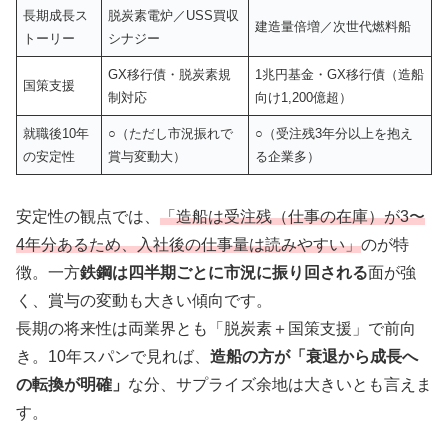
長期成長ス
脱炭素電炉／USS買収
建造量倍増／次世代燃料船
トーリー
シナジー
GX移行債・脱炭素規
1兆円基金・GX移行債（造船
国策支援
制対応
向け1,200億超）
就職後10年
○（ただし市況振れで
○（受注残3年分以上を抱え
の安定性
賞与変動大）
る企業多）
安定性の観点では、
「造船は受注残（仕事の在庫）が3〜
4年分あるため、入社後の仕事量は読みやすい」
のが特
徴。一方
鉄鋼は四半期ごとに市況に振り回される
面が強
く、賞与の変動も大きい傾向です。
長期の将来性は両業界とも「脱炭素＋国策支援」で前向
き。10年スパンで見れば、
造船の方が「衰退から成長へ
の転換が明確」
な分、サプライズ余地は大きいとも言えま
す。