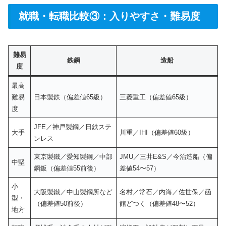
就職・転職比較③：入りやすさ・難易度
難易
鉄鋼
造船
度
最高
難易
日本製鉄（偏差値65級）
三菱重工（偏差値65級）
度
JFE／神戸製鋼／日鉄ステ
大手
川重／IHI（偏差値60級）
ンレス
東京製鐵／愛知製鋼／中部
JMU／三井E&S／今治造船（偏
中堅
鋼鈑（偏差値55前後）
差値54〜57）
小
大阪製鐵／中山製鋼所など
名村／常石／内海／佐世保／函
型・
（偏差値50前後）
館どつく（偏差値48〜52）
地方