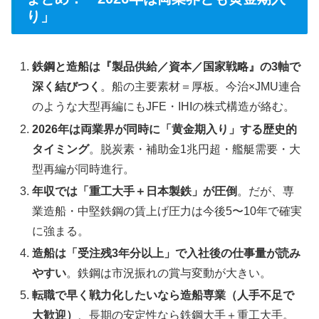
り」
鉄鋼と造船は『製品供給／資本／国家戦略』の3軸で
深く結びつく
。船の主要素材＝厚板。今治×JMU連合
のような大型再編にもJFE・IHIの株式構造が絡む。
2026年は両業界が同時に「黄金期入り」する歴史的
タイミング
。脱炭素・補助金1兆円超・艦艇需要・大
型再編が同時進行。
年収では「重工大手＋日本製鉄」が圧倒
。だが、専
業造船・中堅鉄鋼の賃上げ圧力は今後5〜10年で確実
に強まる。
造船は「受注残3年分以上」で入社後の仕事量が読み
やすい
。鉄鋼は市況振れの賞与変動が大きい。
転職で早く戦力化したいなら造船専業（人手不足で
大歓迎）
、長期の安定性なら鉄鋼大手＋重工大手。