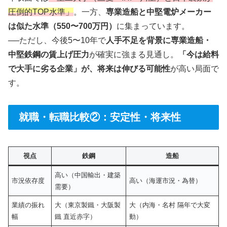
圧倒的TOP水準」
。一方、
専業造船と中堅電炉メーカー
は似た水準（550〜700万円）
に集まっています。
──ただし、今後5〜10年で
人手不足を背景に専業造船・
中堅鉄鋼の賃上げ圧力
が確実に強まる見通し。
「今は給料
で大手に劣る企業」が、将来は伸びる可能性
が高い局面で
す。
就職・転職比較②：安定性・将来性
視点
鉄鋼
造船
高い（中国輸出・建築
市況依存度
高い（海運市況・為替）
需要）
業績の振れ
大（東京製鐵・大阪製
大（内海・名村 隔年で大変
幅
鐵 直近赤字）
動）