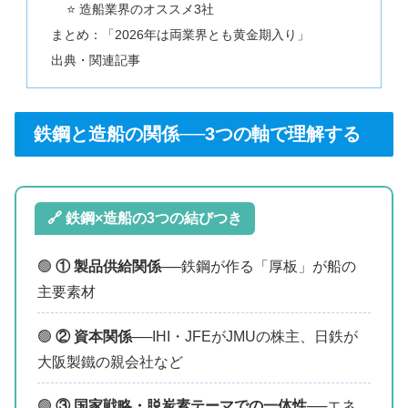
⭐ 造船業界のオススメ3社
まとめ：「2026年は両業界とも黄金期入り」
出典・関連記事
鉄鋼と造船の関係──3つの軸で理解する
🔗 鉄鋼×造船の3つの結びつき
🟢
① 製品供給関係
──鉄鋼が作る「厚板」が船の
主要素材
🟢
② 資本関係
──IHI・JFEがJMUの株主、日鉄が
大阪製鐵の親会社など
🟢
③ 国家戦略・脱炭素テーマでの一体性
──エネ