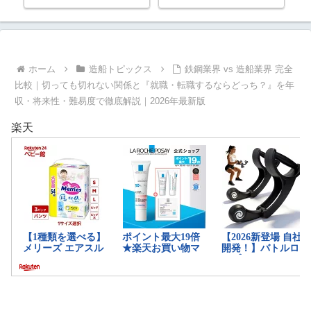
6年
将来性・難易度で徹底解説｜2026
年最新版
ホーム
造船トピックス
鉄鋼業界 vs 造船業界 完全
比較｜切っても切れない関係と『就職・転職するならどっち？』を年
収・将来性・難易度で徹底解説｜2026年最新版
楽天