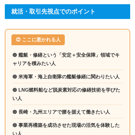
就活・取引先視点でのポイント
😊 ここに惹かれる人
🟠
艦艇・修繕という「安定＋安全保障」領域でキ
ャリアを積みたい人
🟠
米海軍・海上自衛隊の艦艇修繕に関わりたい人
🟠
LNG燃料船など脱炭素対応の修繕技術を学びた
い人
🟠
長崎・九州エリアで腰を据えて働きたい人
🟠
事業再構築を成功させた現場の活気を体験した
い人