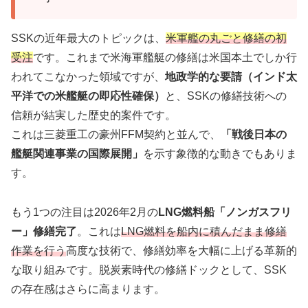
SSKの近年最大のトピックは、
米軍艦の丸ごと修繕の初
受注
です。これまで米海軍艦艇の修繕は米国本土でしか行
われてこなかった領域ですが、
地政学的な要請（インド太
平洋での米艦艇の即応性確保）
と、SSKの修繕技術への
信頼が結実した歴史的案件です。
これは三菱重工の豪州FFM契約と並んで、
「戦後日本の
艦艇関連事業の国際展開」
を示す象徴的な動きでもありま
す。
もう1つの注目は2026年2月の
LNG燃料船「ノンガスフリ
ー」修繕完了
。これは
LNG燃料を船内に積んだまま修繕
作業を行う
高度な技術で、修繕効率を大幅に上げる革新的
な取り組みです。脱炭素時代の修繕ドックとして、SSK
の存在感はさらに高まります。