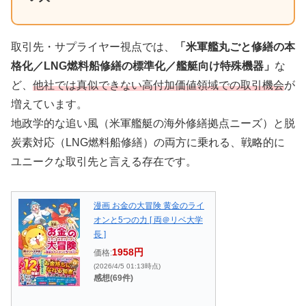
取引先・サプライヤー視点では、
「米軍艦丸ごと修繕の本
格化／LNG燃料船修繕の標準化／艦艇向け特殊機器」
な
ど、
他社では真似できない高付加価値領域での取引機会
が
増えています。
地政学的な追い風（米軍艦艇の海外修繕拠点ニーズ）と脱
炭素対応（LNG燃料船修繕）の両方に乗れる、戦略的に
ユニークな取引先と言える存在です。
漫画 お金の大冒険 黄金のライ
オンと5つの力 [ 両＠リベ大学
長 ]
1958円
価格:
(2026/4/5 01:13時点)
感想(69件)