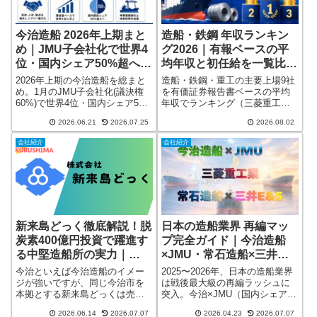
今治造船 2026年上期まと
造船・鉄鋼 年収ランキン
め｜JMU子会社化で世界4
グ2026｜有報ベースの平
位・国内シェア50%超へ。
均年収と初任給を一覧比較
檜垣会長の造船再興戦略
──重工・高炉・電炉・専
2026年上期の今治造船を総まと
造船・鉄鋼・重工の主要上場9社
業造船はどこが高い？
め。1月のJMU子会社化(議決権
を有価証券報告書ベースの平均
60%)で世界4位・国内シェア50%
年収でランキング（三菱重工・
超のグループが誕生。檜垣幸人
日本製鉄・東京製鐵・IHIほ
2026.06.21
2026.07.25
2026.08.02
会長が掲げる世界シェア20%回
か）。非上場の今治造船・常石
復・2035年建造能力2倍、NSYや
造船などは初任給で比較。数値
会社紹介
会社紹介
生産購買のシナジー、3000隻達
はすべて出典・年度つき、就活
成・売上4646億円の実績、丸亀
生・転職検討者向けの業界年収
工場の事故と人手不足の課題ま
の決定版ガイドです。
で海事新聞ベースで解説。
新来島どっく徹底解説！脱
日本の造船業界 再編マッ
炭素400億円投資で躍進す
プ完全ガイド｜今治造船
る中堅造船所の実力｜
×JMU・常石造船×三井
2026年最新版
E&S・三菱重工──「3強時
今治といえば今治造船のイメー
2025〜2026年、日本の造船業界
代」に突入？！
ジが強いですが、同じ今治市を
は戦後最大級の再編ラッシュに
本拠とする新来島どっくは売上
突入。今治×JMU（国内シェア約
規模で国内5位前後に位置する実
50%）、常石×三井E&S、三菱重
2026.06.14
2026.07.07
2026.04.23
2026.07.07
力派の中堅造船所。大手の陰に
工の豪州FFM獲得を一次情報ベ