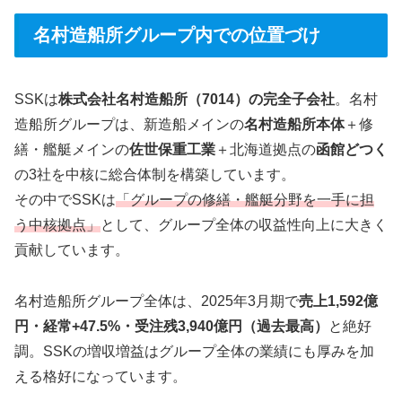
名村造船所グループ内での位置づけ
SSKは
株式会社名村造船所（7014）の完全子会社
。名村
造船所グループは、新造船メインの
名村造船所本体
＋修
繕・艦艇メインの
佐世保重工業
＋北海道拠点の
函館どつく
の3社を中核に総合体制を構築しています。
その中でSSKは
「グループの修繕・艦艇分野を一手に担
う中核拠点」
として、グループ全体の収益性向上に大きく
貢献しています。
名村造船所グループ全体は、2025年3月期で
売上1,592億
円・経常+47.5%・受注残3,940億円（過去最高）
と絶好
調。SSKの増収増益はグループ全体の業績にも厚みを加
える格好になっています。