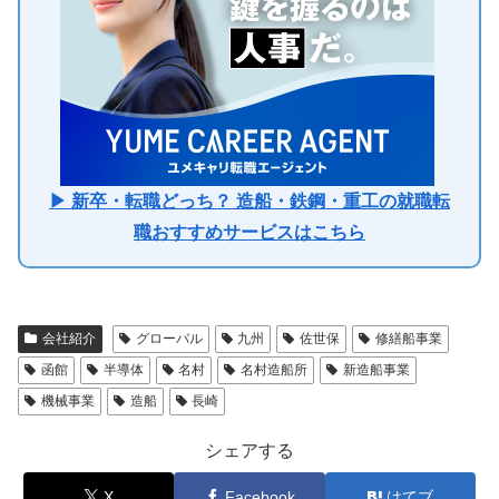
▶ 新卒・転職どっち？ 造船・鉄鋼・重工の就職転
職おすすめサービスはこちら
会社紹介
グローバル
九州
佐世保
修繕船事業
函館
半導体
名村
名村造船所
新造船事業
機械事業
造船
長崎
シェアする
X
Facebook
はてブ