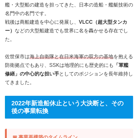
艦・大型船の建造を担ってきた、日本の造船・艦艇技術の
名門中の名門です。
戦後は商船建造を中心に発展し、
VLCC（超大型タンカ
ー）
などの大型船建造でも世界に名を轟かせる存在でし
た。
佐世保市は
海上自衛隊と在日米海軍の双方の基地
を抱える
防衛拠点でもあり、SSKは地理的にも歴史的にも
「軍艦
修繕」の中心的な担い手
としてのポジションを長年維持し
てきました。
2022年新造船休止という大決断と、その
後の事業転換
📅 事業再構築のタイムライン