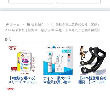
船で造船大国を取り戻す｜2026年
はユ
4月最新版
ホーム
会社紹介
佐世保重工業株式会社（SSK）
2026年最新版｜旧海軍工廠から100年超・米軍艦丸ごと修繕初受注
楽天