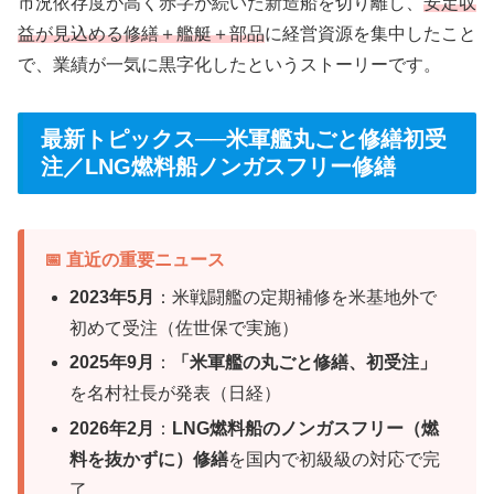
市況依存度が高く赤字が続いた新造船を切り離し、
安定収
益が見込める修繕＋艦艇＋部品
に経営資源を集中したこと
で、業績が一気に黒字化したというストーリーです。
最新トピックス──米軍艦丸ごと修繕初受
注／LNG燃料船ノンガスフリー修繕
📅 直近の重要ニュース
2023年5月
：米戦闘艦の定期補修を米基地外で
初めて受注（佐世保で実施）
2025年9月
：
「米軍艦の丸ごと修繕、初受注」
を名村社長が発表（日経）
2026年2月
：
LNG燃料船のノンガスフリー（燃
料を抜かずに）修繕
を国内で初級級の対応で完
了