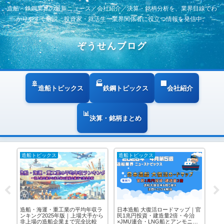
造船・鉄鋼業界の最新ニュース／会社紹介／決算・銘柄分析を、業界目線でわ
かりやすく解説。投資家・就活生・業界関係者に役立つ情報を発信中。
ぞうせんブログ
造船トピックス
鉄鋼トピックス
会社紹介
決算・銘柄まとめ
造船トピックス
造船トピックス
造
造船・海運・重工業の平均年収ラ
日本造船 大復活ロードマップ｜官
造
来
ンキング2025年版｜上場大手から
民1兆円投資・建造量2倍・今治
職
決
非上場の造船企業まで完全比較
×JMU連合・LNG船とアンモニア
キ