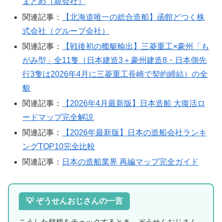
まとめ（親会社）
関連記事：
【北海道唯一の総合造船】函館どつく株
式会社（グループ会社）
関連記事：
【戦後初の艦艇輸出】三菱重工×豪州「も
がみ型」全11隻（日本建造3＋豪州建造8・日本側先
行3隻は2026年4月に三菱重工長崎で契約締結）の全
貌
関連記事：
【2026年4月最新版】日本造船 大復活ロ
ードマップ完全解説
関連記事：
【2026年最新版】日本の造船会社ランキ
ングTOP10完全比較
関連記事：
日本の造船業界 再編マップ完全ガイド
💡 ぞうせんおじさんの一言
こうした銘柄をチェックするとき、ぞうせんおじさん