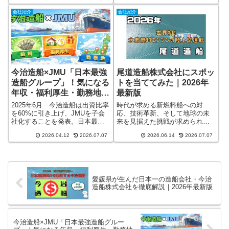
隠れがちですが、独自技術・積
ースで完全整理し、「3強時代」
会社紹介
会社紹介
極投資・グループ展開で業界内
の見取り図と就活・転職戦略ま
の注目度はうなぎのぼりです 📈
で解説します。
今治造船×JMU「日本最強
尾道造船株式会社にスポッ
造船グループ」！気になる
トを当ててみた｜2026年
年収・福利厚生・勤務地を
最新版
チェック
2025年6月 今治造船は出資比率
時代が求める新燃料船への対
を60%に引き上げ、JMUを子会
応、技術革新、そして地球の未
社化することを発表。日本最大
来を見据えた挑戦が求められま
手の今治造船と老舗大手のJMU
す！そんな造船業界の最前線を
2026.04.12
2026.07.07
2026.06.14
2026.07.07
が一つのグループに。まさに
走り続ける企業が尾道造船株式
「日本最強の造船連合」の誕生✩
会社です。最新情報をもとに、
ONOZOブランドの魅力と輝かし
い未来を書いてみました。
愛媛県が生んだ日本一の造船会社・今治
造船株式会社を徹底解説｜2026年最新版
今治造船×JMU「日本最強造船グルー