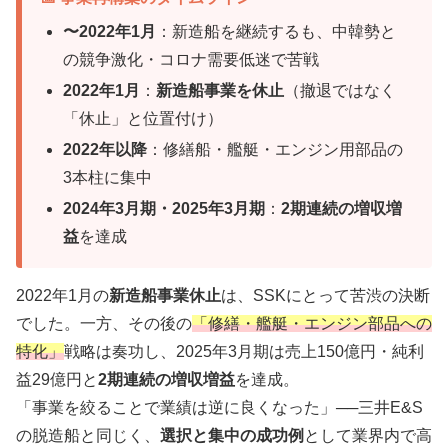
〜2022年1月
：新造船を継続するも、中韓勢と
の競争激化・コロナ需要低迷で苦戦
2022年1月
：
新造船事業を休止
（撤退ではなく
「休止」と位置付け）
2022年以降
：修繕船・艦艇・エンジン用部品の
3本柱に集中
2024年3月期・2025年3月期
：
2期連続の増収増
益
を達成
2022年1月の
新造船事業休止
は、SSKにとって苦渋の決断
でした。一方、その後の
「修繕・艦艇・エンジン部品への
特化」
戦略は奏功し、2025年3月期は売上150億円・純利
益29億円と
2期連続の増収増益
を達成。
「事業を絞ることで業績は逆に良くなった」──三井E&S
の脱造船と同じく、
選択と集中の成功例
として業界内で高