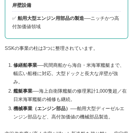
岸壁設備
✅
舶用大型エンジン用部品の製造
──ニッチかつ高
付加価値領域
SSKの事業の柱は3つに整理されています。
修繕船事業
──民間商船から海自・米海軍艦艇まで、
幅広い船種に対応。大型ドックと長大な岸壁が強
み。
艦艇事業
──海上自衛隊艦艇の修理累計1,000隻超／在
日米海軍艦艇の補修も継続。
機械事業（エンジン部品）
──舶用大型ディーゼルエ
ンジン部品など、高付加価値の機械部品製造。