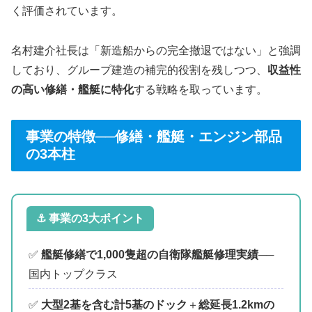
く評価されています。
名村建介社長は「新造船からの完全撤退ではない」と強調
しており、グループ建造の補完的役割を残しつつ、
収益性
の高い修繕・艦艇に特化
する戦略を取っています。
事業の特徴──修繕・艦艇・エンジン部品
の3本柱
⚓ 事業の3大ポイント
✅
艦艇修繕で1,000隻超の自衛隊艦艇修理実績
──
国内トップクラス
✅
大型2基を含む計5基のドック
＋
総延長1.2kmの