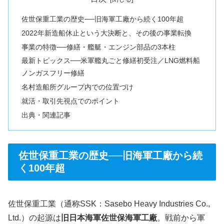
佐世保重工業の歴史──旧海軍工廠から続く100年超
2022年新造船休止という大決断と、その後の事業転換
事業の特徴──修繕・艦艇・エンジン部品の3本柱
最新トピックス──米軍艦丸ごと修繕初受注／LNG燃料船
ノンガスフリー修繕
名村造船所グループ内での位置づけ
就活・取引先視点でのポイント
出典・関連記事
佐世保重工業の歴史──旧海軍工廠から続
く100年超
佐世保重工業（通称SSK：Sasebo Heavy Industries Co.,
Ltd.）の起源は
旧日本海軍佐世保海軍工廠
。戦前から軍