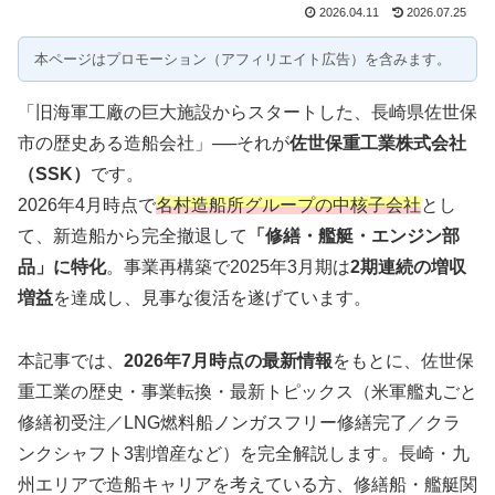
2026.04.11
2026.07.25
本ページはプロモーション（アフィリエイト広告）を含みます。
「旧海軍工廠の巨大施設からスタートした、長崎県佐世保
市の歴史ある造船会社」──それが
佐世保重工業株式会社
（SSK）
です。
2026年4月時点で
名村造船所グループの中核子会社
とし
て、新造船から完全撤退して
「修繕・艦艇・エンジン部
品」に特化
。事業再構築で2025年3月期は
2期連続の増収
増益
を達成し、見事な復活を遂げています。
本記事では、
2026年7月時点の最新情報
をもとに、佐世保
重工業の歴史・事業転換・最新トピックス（米軍艦丸ごと
修繕初受注／LNG燃料船ノンガスフリー修繕完了／クラ
ンクシャフト3割増産など）を完全解説します。長崎・九
州エリアで造船キャリアを考えている方、修繕船・艦艇関