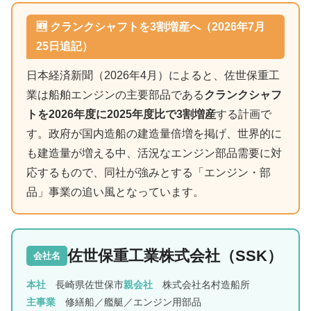
🆕 クランクシャフトを3割増産へ（2026年7月
25日追記）
日本経済新聞（2026年4月）によると、佐世保重工
業は船舶エンジンの主要部品である
クランクシャフ
トを2026年度に2025年度比で3割増産
する計画で
す。政府が国内造船の建造量倍増を掲げ、世界的に
も建造量が増える中、活況なエンジン部品需要に対
応するもので、同社が強みとする「エンジン・部
品」事業の追い風となっています。
佐世保重工業株式会社（SSK）
会社名
本社
長崎県佐世保市
親会社
株式会社名村造船所
主事業
修繕船／艦艇／エンジン用部品