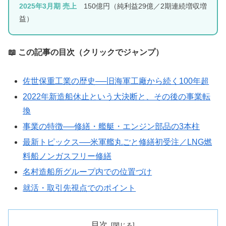
2025年3月期 売上
150億円（純利益29億／2期連続増収増
益）
📖 この記事の目次（クリックでジャンプ）
佐世保重工業の歴史──旧海軍工廠から続く100年超
2022年新造船休止という大決断と、その後の事業転
換
事業の特徴──修繕・艦艇・エンジン部品の3本柱
最新トピックス──米軍艦丸ごと修繕初受注／LNG燃
料船ノンガスフリー修繕
名村造船所グループ内での位置づけ
就活・取引先視点でのポイント
目次