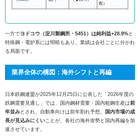
配）
一方で
ヨドコウ（淀川製鋼所・5451）は純利益+28.9%
と
特殊鋼・電炉系には明暗もあり、業績は会社ごとに分かれ
る局面です。
業界全体の構図：海外シフトと再編
日本鉄鋼連盟が2025年12月25日に公表した「2026年度の
鉄鋼需要見通し」では、国内鋼材需要・国内粗鋼生産は
前
年並み
とされ、自動車向けは前年割れ予想。
国内市場の成
長が見込みにくい
ことが、各社の海外攻勢と国内再編を加
速させています。