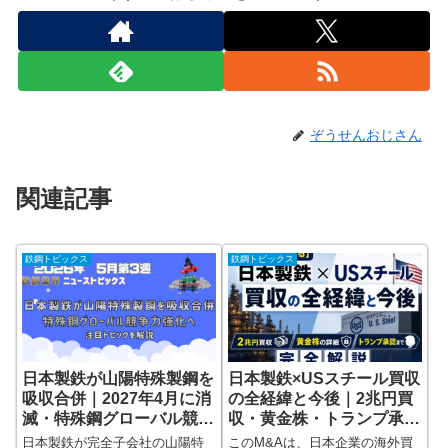
ぞうせんおじさん
関連記事
鉄鋼トピックス
鉄鋼トピックス
日本製鉄が山陽特殊製鋼を
日本製鉄×USスチール買収
吸収合併｜2027年4月に消
の全経緯と今後｜2兆円買
滅・特殊鋼グローバル競争
収・黄金株・トランプ承認
力強化へ
まで完全解説（2026年最
日本製鉄が完全子会社の山陽特
このM&Aは、日本企業の海外買