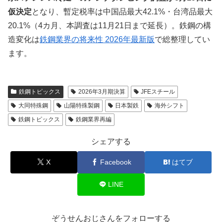
仮決定
となり、暫定税率は中国品最大42.1%・台湾品最大
20.1%（4カ月、本調査は11月21日まで延長）。鉄鋼の構
造変化は
鉄鋼業界の将来性 2026年最新版
で総整理してい
ます。
鉄鋼トピックス
2026年3月期決算
JFEスチール
大同特殊鋼
山陽特殊製鋼
日本製鉄
海外シフト
鉄鋼トピックス
鉄鋼業界再編
シェアする
X
Facebook
はてブ
LINE
ぞうせんおじさんをフォローする