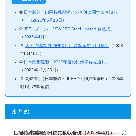
🌐
日本製鉄「山陽特殊製鋼との合併に関するお知ら
せ」（2026年5月13日）
🌐
JFEスチール「JSW JFE Steel Limited 発足式」
（2026年4月）
📄
大同特殊鋼 2026年3月期 決算短信〔IFRS〕
（2026
年5月15日）
🌐
日本鉄鋼連盟「2026年度の鉄鋼需要見通し」
（2025年12月25日）
📄 高炉3社（日本製鉄・JFEHD・神戸製鋼所）2026年
3月期 決算短信
まとめ
山陽特殊製鋼が日鉄に吸収合併（2027年4月）
──完