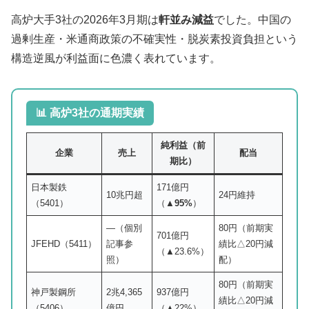
高炉大手3社の2026年3月期は
軒並み減益
でした。中国の
過剰生産・米通商政策の不確実性・脱炭素投資負担という
構造逆風が利益面に色濃く表れています。
📊 高炉3社の通期実績
純利益（前
企業
売上
配当
期比）
日本製鉄
171億円
10兆円超
24円維持
（5401）
（
▲95%
）
—（個別
80円（前期実
701億円
JFEHD（5411）
記事参
績比△20円減
（▲23.6%）
照）
配）
80円（前期実
神戸製鋼所
2兆4,365
937億円
績比△20円減
（5406）
億円
（▲22%）