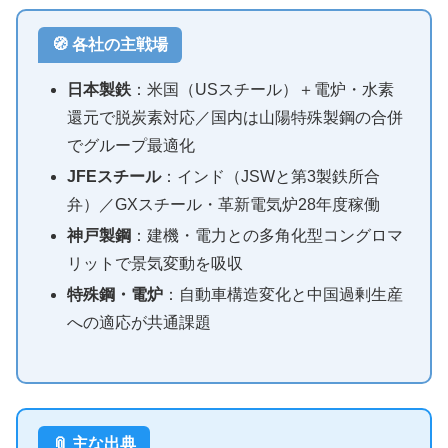
🧭 各社の主戦場
日本製鉄
：米国（USスチール）＋電炉・水素
還元で脱炭素対応／国内は山陽特殊製鋼の合併
でグループ最適化
JFEスチール
：インド（JSWと第3製鉄所合
弁）／GXスチール・革新電気炉28年度稼働
神戸製鋼
：建機・電力との多角化型コングロマ
リットで景気変動を吸収
特殊鋼・電炉
：自動車構造変化と中国過剰生産
への適応が共通課題
📎 主な出典