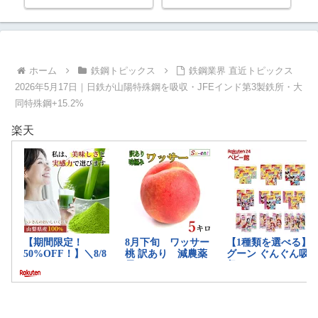
度総括
年版
船で
4月
ホーム
鉄鋼トピックス
鉄鋼業界 直近トピックス
2026年5月17日｜日鉄が山陽特殊鋼を吸収・JFEインド第3製鉄所・大
同特殊鋼+15.2%
楽天