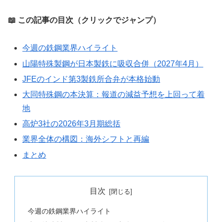
📖 この記事の目次（クリックでジャンプ）
今週の鉄鋼業界ハイライト
山陽特殊製鋼が日本製鉄に吸収合併（2027年4月）
JFEのインド第3製鉄所合弁が本格始動
大同特殊鋼の本決算：報道の減益予想を上回って着
地
高炉3社の2026年3月期総括
業界全体の構図：海外シフトと再編
まとめ
目次
今週の鉄鋼業界ハイライト