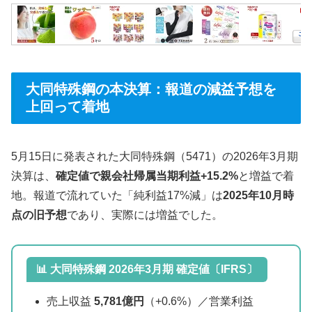
大同特殊鋼の本決算：報道の減益予想を
上回って着地
5月15日に発表された大同特殊鋼（5471）の2026年3月期
決算は、
確定値で親会社帰属当期利益+15.2%
と増益で着
地。報道で流れていた「純利益17%減」は
2025年10月時
点の旧予想
であり、実際には増益でした。
📊 大同特殊鋼 2026年3月期 確定値〔IFRS〕
売上収益
5,781億円
（+0.6%）／営業利益