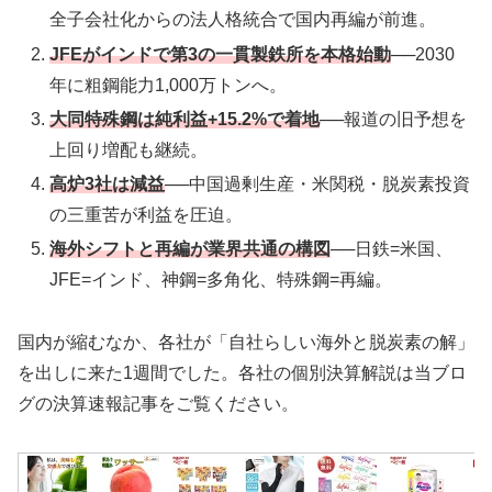
全子会社化からの法人格統合で国内再編が前進。
JFEがインドで第3の一貫製鉄所を本格始動
──2030
年に粗鋼能力1,000万トンへ。
大同特殊鋼は純利益+15.2%で着地
──報道の旧予想を
上回り増配も継続。
高炉3社は減益
──中国過剰生産・米関税・脱炭素投資
の三重苦が利益を圧迫。
海外シフトと再編が業界共通の構図
──日鉄=米国、
JFE=インド、神鋼=多角化、特殊鋼=再編。
国内が縮むなか、各社が「自社らしい海外と脱炭素の解」
を出しに来た1週間でした。各社の個別決算解説は当ブロ
グの決算速報記事をご覧ください。