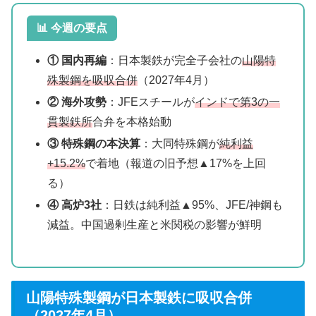
📊 今週の要点
① 国内再編
：日本製鉄が完全子会社の
山陽特
殊製鋼を吸収合併
（2027年4月）
② 海外攻勢
：JFEスチールが
インドで第3の一
貫製鉄所
合弁を本格始動
③ 特殊鋼の本決算
：大同特殊鋼が
純利益
+15.2%
で着地（報道の旧予想▲17%を上回
る）
④ 高炉3社
：日鉄は純利益▲95%、JFE/神鋼も
減益。中国過剰生産と米関税の影響が鮮明
山陽特殊製鋼が日本製鉄に吸収合併
（2027年4月）