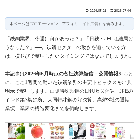
2026.05.21
2026.07.04
本ページはプロモーション（アフィリエイト広告）を含みます。
「鉄鋼業界、今週は何があった？」「日鉄・JFEは結局ど
うなった？」──。鉄鋼セクターの動きを追っている方
は、横並びで整理したいタイミングではないでしょうか。
本記事は
2026年5月時点の各社決算短信・公開情報
をもと
に、ここ1週間で動いた鉄鋼業界の主要トピックスを出典
明示で整理します。山陽特殊製鋼の日鉄吸収合併、JFEの
インド第3製鉄所、大同特殊鋼の好決算、高炉3社の通期
業績、業界の構造変化までを俯瞰します。