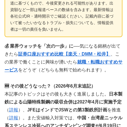
道に基づくもので、今後変更される可能性があります。出
資額など一部は報道ベースの数値を含みます。最新情報は
各社公式IR・適時開示でご確認ください。記載内容に基づ
いて被ったいかなるトラブル・損失についても、情報提供
者は一切の責任を負いません。
💰 業界ウォッチを「次の一歩」に
──気になる銘柄が出て
きたら
証券口座おすすめ比較【楽天・DMM・松井】
、こ
の業界で働くことに興味が湧いたら
就職・転職おすすめサ
ービス
をどうぞ（どちらも無料で始められます）。
🆕 その後どうなった？（2026年6月末追記）
本記事のトピックはその後も大きく進展しました。
日本製
鉄による山陽特殊製鋼の吸収合併は2027年4月に実施予定
（
詳報
）、
JFEはインドでJSWとの第3製鉄所計画
を推進
（
詳報
）。また安値輸入対策では、
中国・台湾産ニッケル
系ステンレス冷延へのアンチダンピング調査が6月19日に