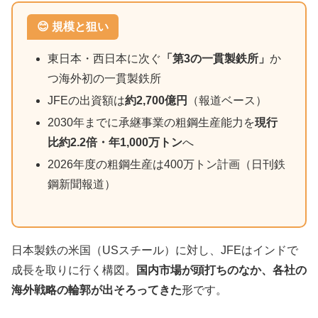
😊 規模と狙い
東日本・西日本に次ぐ
「第3の一貫製鉄所」
か
つ海外初の一貫製鉄所
JFEの出資額は
約2,700億円
（報道ベース）
2030年までに承継事業の粗鋼生産能力を
現行
比約2.2倍・年1,000万トン
へ
2026年度の粗鋼生産は400万トン計画（日刊鉄
鋼新聞報道）
日本製鉄の米国（USスチール）に対し、JFEはインドで
成長を取りに行く構図。
国内市場が頭打ちのなか、各社の
海外戦略の輪郭が出そろってきた
形です。