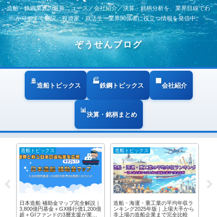
造船・鉄鋼業界の最新ニュース／会社紹介／決算・銘柄分析を、業界目線でわ
かりやすく解説。投資家・就活生・業界関係者に役立つ情報を発信中。
ぞうせんブログ
造船トピックス
鉄鋼トピックス
会社紹介
決算・銘柄まとめ
造船トピックス
決算・銘柄まとめ
造
ラ
日本造船業に起きた静かな革命
造船・鉄鋼・重工の株を買うな
日
から
──1兆円投資・歴史的統合・脱炭
ら？証券口座おすすめ比較【楽天
民
素が描く2030年の航海図｜2025年
証券・DMM 株・松井証券】2026
×J