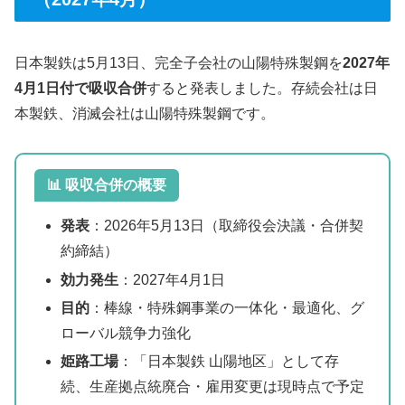
日本製鉄は5月13日、完全子会社の山陽特殊製鋼を
2027年
4月1日付で吸収合併
すると発表しました。存続会社は日
本製鉄、消滅会社は山陽特殊製鋼です。
📊 吸収合併の概要
発表
：2026年5月13日（取締役会決議・合併契
約締結）
効力発生
：2027年4月1日
目的
：棒線・特殊鋼事業の一体化・最適化、グ
ローバル競争力強化
姫路工場
：「日本製鉄 山陽地区」として存
続、生産拠点統廃合・雇用変更は現時点で予定