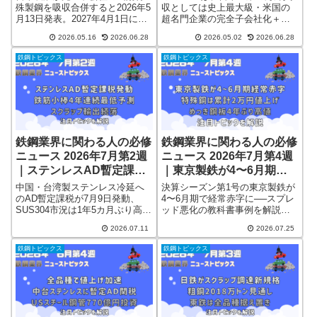
新）
殊製鋼を吸収合併すると2026年5
収としては史上最大級・米国の
月13日発表。2027年4月1日に山
超名門企業の完全子会社化＋大
陽特殊製鋼は消滅。2025年TOB
統領が直接認めるという異例の
2026.05.16
2026.06.28
2026.05.02
2026.06.28
からの経緯、統合の狙い、軸受
決着で、業界・国際政治の両面
鋼で世界トップの同社の概要、
で歴史的な意味を持ちます。
鉄鋼トピックス
鉄鋼トピックス
鉄鋼業界の構造逆風まで出典明
「日本製鉄がアメリカの会社を2
示で解説。
兆円で買った」──ニュースで何
度も流れたあのディールを解説
します。
鉄鋼業界に関わる人の必修
鉄鋼業界に関わる人の必修
ニュース 2026年7月第2週
ニュース 2026年7月第4週
｜ステンレスAD暫定課税
｜東京製鉄が4〜6月期経
発動・鉄筋小棒4年連続最
常赤字・特殊鋼は累計2万
中国・台湾製ステンレス冷延へ
決算シーズン第1号の東京製鉄が
低予測・スクラップ輸出続
円値上げ・めっき鋼板4年
のAD暫定課税が7月9日発動、
4〜6月期で経常赤字に──スプレ
SUS304市況は1年5カ月ぶり高値
ッド悪化の教科書事例を解説。
落──これだけ押さえれば
ぶり高値──これだけ押さ
に。鉄筋小棒の4年連続最低予
大同特殊鋼など特殊鋼は累計2万
情報通
えれば情報通
2026.07.11
2026.07.25
測、スクラップ輸出続落、三井
円の値上げへ、めっき鋼板GIは4
物産・三菱商事の戦略まで2026
年ぶり高値、日鉄の直江津遮水
鉄鋼トピックス
鉄鋼トピックス
年7月第2週の鉄鋼ニュースを凝
壁まで、2026年7月第4週の鉄鋼
縮解説。
ニュースを凝縮解説します。