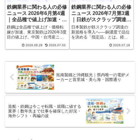
鉄鋼業界に関わる人の必修
鉄鋼業界に関わる人の必修
ニュース 2026年6月第4週
ニュース 2026年7月第3週
｜全品種で値上げ加速・中
｜日鉄がスクラップ調達新
台ステンレスに暫定AD関
規格「銅濃度で分類」・粗
鉄鋼は全品種で値上げ・価格転
日本製鉄が鉄スクラップ調達の
税・USスチール鋼管770
鋼2018万トン見通し・東
嫁が加速、東京製鉄は2026年3度
新規格を導入へ──銅濃度で品位
目の値上げ。中国・台湾産ニッ
を決める「指定品」とは。経産
億円投資──これだけ押さ
鉄は全品種据え置き──こ
ケル系ステンレス冷延に暫定AD
省の粗鋼需要2018万トン見通
えれば情報通
れだけ押さえれば情報通
2026.06.28
2026.07.03
2026.07.18
関税（中国品最大42.1%・台湾品
し、東京製鉄の全品種据え置
20.1%）。USスチールは鋼管に
き、三菱製鋼の海外電炉戦略ま
約770億円投資、JFE鋼材は厚板
で、2026年7月第3週の鉄鋼ニュ
加工を扇島へ集約、エンビプロ×
ースを一次情報で凝縮解説。
アマダ×東京製鉄が国内初の機械
リサイクル連携。鉄鋼業界人の
拓南製鐵と沖縄観光｜県内唯一の電炉メ
必修ニュースを出典明示で解
ーカーと首里城・美ら海・国際通り
説。
造船・鉄鋼は今こそ転職・就職に値する
業界｜数年先まで仕事を確保した好況・
海外シフト・再編の波