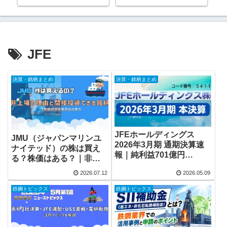
年版
JFE
決算・銘柄まとめ
決算・銘柄まとめ
JFEホールディングス
JMU（ジャパンマリンユ
2026年3月期 通期決算速
ナイテッド）の株は買え
報｜純利益701億円
る？株価はある？｜非上
（▲23.6%）・配当80円
場の理由と“間接投資”で
2026.07.12
2026.05.09
（前期実績比△20円減
きる上場銘柄・2026年最
配）・来期は2.1倍へ反転
新版
鉄鋼トピックス
鉄鋼トピックス
予想