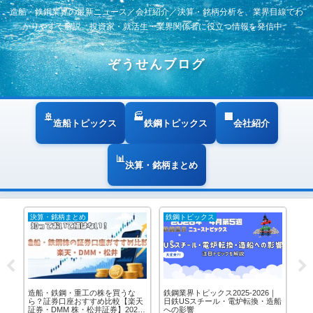
造船・鉄鋼業界の最新ニュース／会社紹介／決算・銘柄分析を、業界目線でわ
かりやすく解説。投資家・就活生・業界関係者に役立つ情報を発信中。
ぞうせんブログ
造船トピックス
鉄鋼トピックス
会社紹介
決算・銘柄まとめ
決算・銘柄まとめ
鉄鋼トピックス
造
造船・鉄鋼・重工の株を買うな
鉄鋼業界トピックス2025-2026｜
造
転
ら？証券口座おすすめ比較【楽天
日鉄USスチール・電炉転換・造船
ンキ
ン
証券・DMM 株・松井証券】2026
への影響
非
職