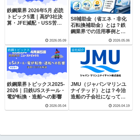
鉄鋼業界 2026年5月 必読
トピック5選｜高炉3社決
SII補助金（省エネ・非化
算・JFE減配・USS苦
石転換補助金）とは？鉄
戦・電炉転換ほか
鋼業界での活用事例と申
請のポイントをわかりや
2026.05.09
2026.05.06
すく解説
鉄鋼トピックス
会社紹介
鉄鋼業界トピックス2025-
JMU（ジャパンマリンユ
2026｜日鉄USスチール・
ナイテッド）とは？今治
電炉転換・造船への影響
造船の子会社になって何
が変わったか｜新型
2026.05.04
2026.04.19
FFM・過去最高益・豪州
FFM参画【2026年最新】