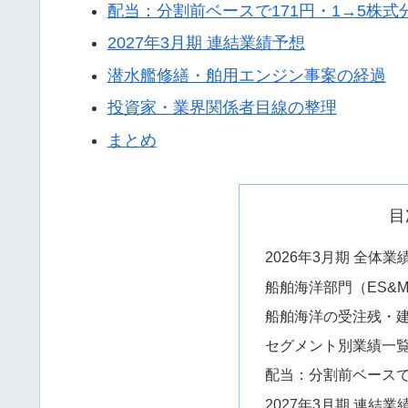
配当：分割前ベースで171円・1→5株式
2027年3月期 連結業績予想
潜水艦修繕・舶用エンジン事案の経過
投資家・業界関係者目線の整理
まとめ
目
2026年3月期 全体
船舶海洋部門（ES&
船舶海洋の受注残・
セグメント別業績一
配当：分割前ベースで
2027年3月期 連結業