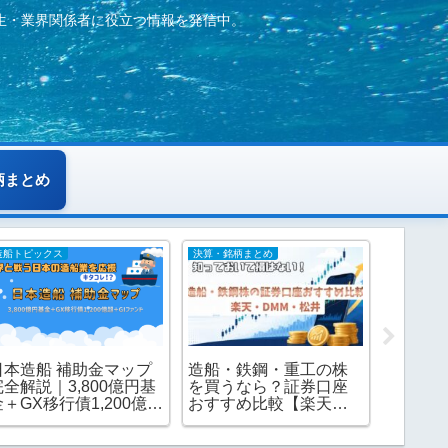
生・業界関係者に役立つ情報を発信中。
柄まとめ
造船トピックス
決算・銘柄まとめ
造船トピッ
造船・鉄鋼・重工の株
日本造船 補助金マップ
日本の
を買うなら？証券口座
完全解説｜3,800億円基
ング｜
おすすめ比較【楽天証
金＋GX移行債1,200億超
収・就
券・DMM 株・松井証
＋GIファンドの3層支援
性まで
券】2026年版
が業界をどう変えるか
＆投資の