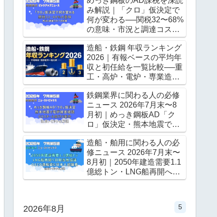
めっき鋼板のAD課税を深読
み解説｜「クロ」仮決定で
何が変わる──関税32〜68%
の意味・市況と調達コスト
への影響
造船・鉄鋼 年収ランキング
2026｜有報ベースの平均年
収と初任給を一覧比較──重
工・高炉・電炉・専業造船
はどこが高い？
鉄鋼業界に関わる人の必修
ニュース 2026年7月末〜8
月初｜めっき鋼板AD「ク
ロ」仮決定・熊本地震で電
炉被害確認・GXスチール試
造船・舶用に関わる人の必
行6案件──これだけ押さえ
修ニュース 2026年7月末〜
れば情報通
8月初｜2050年建造需要1.1
億総トン・LNG船再開へ日
韓当局協議・OECD造船委
に日本人初議長・熊本地震
の影響──これだけ押さえれ
5
2026年8月
ば情報通