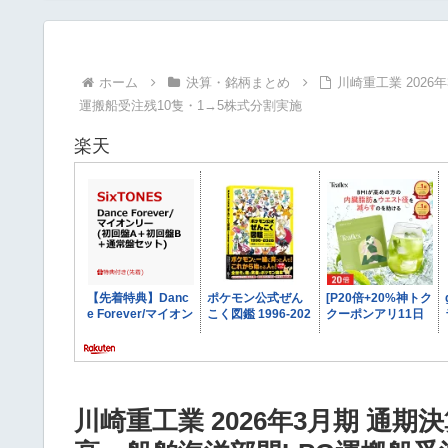
リ【2026年版】
度で徹底解説｜2026年
最新版
ホーム
決算・銘柄まとめ
川崎重工業 2026
運搬船受注残10隻・1→5株式分割実施
楽天
川崎重工業 2026年3月期 通期