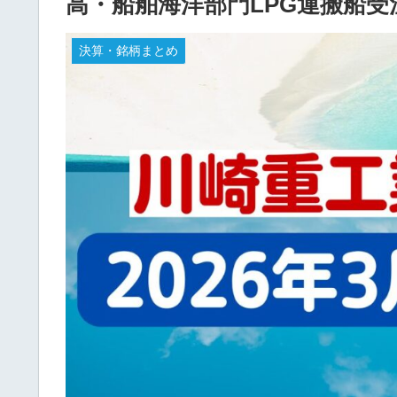
高・船舶海洋部門LPG運搬船受
決算・銘柄まとめ