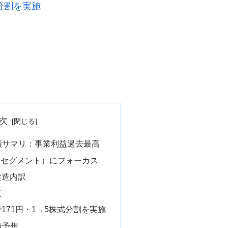
分割を実施
次
業績サマリ：事業利益過去最高
Mセグメント）にフォーカス
建造内訳
覧
171円・1→5株式分割を実施
績予想