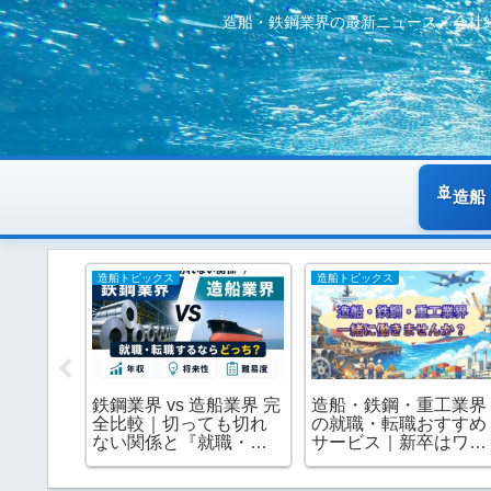
造船・鉄鋼業界の最新ニュース／会社
造船
造船トピックス
造船トピックス
造船・鉄鋼・重工業界
クス
鉄鋼業界 vs 造船業界 完
の就職・転職おすすめ
日鉄USス
全比較｜切っても切れ
サービス｜新卒はワン
換・造
ない関係と『就職・転
キャリア・院生はアカ
職するならどっち？』
リク・転職はユメキャ
を年収・将来性・難易