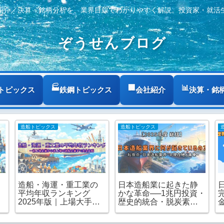
紹介／決算・銘柄分析を、業界目線でわかりやすく解説。投資家・就活
ぞうせんブログ
トピックス
鉄鋼トピックス
会社紹介
決算・銘
造船トピックス
造船トピックス
造船・海運・重工業の
日本造船業に起きた静
平均年収ランキング
かな革命──1兆円投資・
2025年版｜上場大手か
歴史的統合・脱炭素が
ら非上場の造船企業ま
描く2030年の航海図｜
で完全比較
2025年度総括