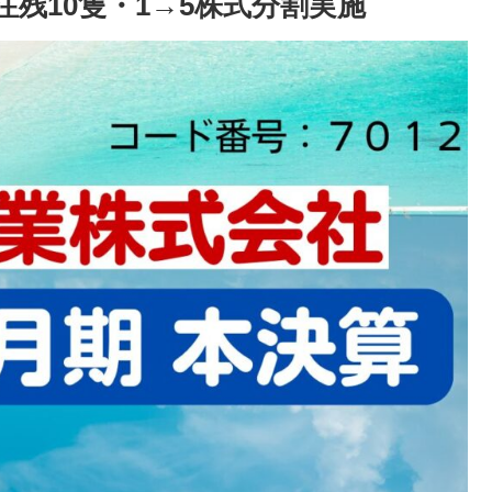
注残10隻・1→5株式分割実施