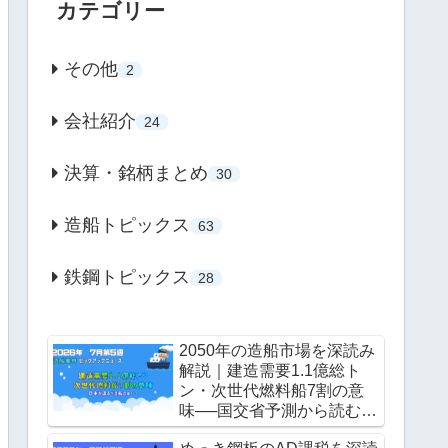
カテゴリー
その他
2
会社紹介
24
決算・銘柄まとめ
30
造船トピックス
63
鉄鋼トピックス
28
2050年の造船市場を深読み
解説｜建造需要1.1億総ト
ン・次世代燃料船7割の意
味──国交省予測から読む
「日本が造るべき船」