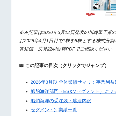
※本記事は2026年5月12日発表の川崎重工業2
お2026年4月1日付で1株を5株とする株式
算短信・決算説明資料PDFでご確認ください
📖 この記事の目次（クリックでジャンプ）
2026年3月期 全体業績サマリ：事業利
船舶海洋部門（ES&Mセグメント）にフ
船舶海洋の受注残・建造内訳
セグメント別業績一覧