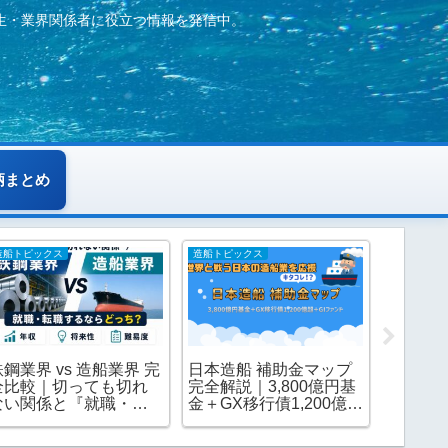
生・業界関係者に役立つ情報を発信中。
柄まとめ
造船トピックス
造船トピックス
鉄鋼トピッ
鉄鋼業界 vs 造船業界 完
日本造船 補助金マップ
鉄鋼業
全比較｜切っても切れ
完全解説｜3,800億円基
2025-
ない関係と『就職・転
金＋GX移行債1,200億超
チール
職するならどっち？』
＋GIファンドの3層支援
船への
を年収・将来性・難易
が業界をどう変えるか