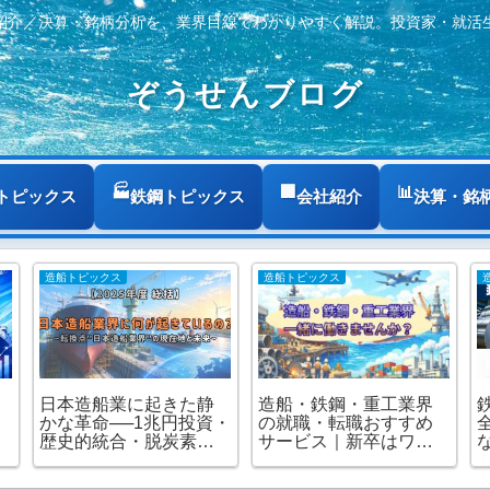
紹介／決算・銘柄分析を、業界目線でわかりやすく解説。投資家・就活
ぞうせんブログ
トピックス
鉄鋼トピックス
会社紹介
決算・銘
造船トピックス
造船トピックス
造船・鉄鋼・重工業界
日本造船業に起きた静
の就職・転職おすすめ
かな革命──1兆円投資・
サービス｜新卒はワン
歴史的統合・脱炭素が
キャリア・院生はアカ
描く2030年の航海図｜
リク・転職はユメキャ
6
2025年度総括