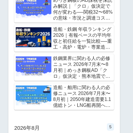
めっき鋼板のAD課税を深読
み解説｜「クロ」仮決定で
何が変わる──関税32〜68%
の意味・市況と調達コスト
への影響
造船・鉄鋼 年収ランキング
2026｜有報ベースの平均年
収と初任給を一覧比較──重
工・高炉・電炉・専業造船
はどこが高い？
鉄鋼業界に関わる人の必修
ニュース 2026年7月末〜8
月初｜めっき鋼板AD「ク
ロ」仮決定・熊本地震で電
炉被害確認・GXスチール試
造船・舶用に関わる人の必
行6案件──これだけ押さえ
修ニュース 2026年7月末〜
れば情報通
8月初｜2050年建造需要1.1
億総トン・LNG船再開へ日
韓当局協議・OECD造船委
に日本人初議長・熊本地震
の影響──これだけ押さえれ
5
2026年8月
ば情報通