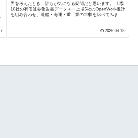
界を考えたとき、誰もが気になる疑問だと思います。 上場
10社の有価証券報告書データ＋非上場5社のOpenWork推計
均
を組み合わせ、造船・海運・重工業の年収を比べてみまし
拠
た。
方
07
2026.04.18