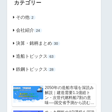
カテゴリー
その他
2
会社紹介
24
決算・銘柄まとめ
30
造船トピックス
63
鉄鋼トピックス
28
2050年の造船市場を深読み
解説｜建造需要1.1億総ト
ン・次世代燃料船7割の意
味──国交省予測から読む
「日本が造るべき船」