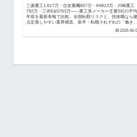
三菱重工1,017万・住友重機857万・IHI813万・川崎重工
792万・三井E&S703万——重工系メーカー主要5社の平
年収を最新有報で比較。全国転勤リスクと、技術職なら
点定着しやすい業界構造、新卒・転職それぞれの「働き
良し」戦略3つを一次情報ベースで解説。
2026.06.