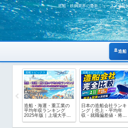
造船・鉄鋼業界の最新ニュース／会社
造船
造船トピックス
造船トピックス
工の株
造船・海運・重工業の
日本の造船会社ランキ
券口座
平均年収ランキング
ング｜売上・平均年
楽天証
2025年版｜上場大手か
収・就職偏差値・将来
松井証
ら非上場の造船企業ま
性まで全部わかる就活
で完全比較
＆投資の決定版｜202